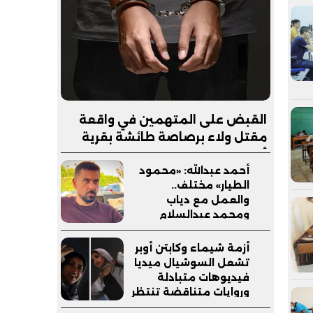
القبض على المتهمين في واقعة
مقتل ولاء برصاصة طائشة بقرية
أبجيج بالفيوم
أحمد عبدالله: «محمود
الطيار» مختلف..
والعمل مع دياب
ومحمد عبدالسلام
شجعني على المشاركة
أزمة شيماء وكابتن أوبر
تشعل السوشيال ميديا
فيديوهات متبادلة
وروايات متناقضة تنتظر
كلمة التحقيقات