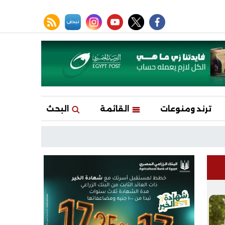
facebook
twitter
youtube
نبض
instagram
rss feed
ترند ومنوعات
القائمة
البحث