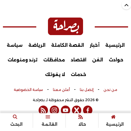
الرئيسية
أخبار
القصة الكاملة
الرياضة
سياسة
حوادث
الفن
اقتصاد
محافظات
ترند ومنوعات
خدمات
لا يفوتك
-
-
-
من نحن
إتصل بنا
أعلن معنا
سياسة الخصوصية
© 2026 حقوق النشر محفوظة لـ بصراحة
rss feed
instagram
youtube
twitter
facebook
تم التطوير بواسطة
الرئيسية
حالا
القائمة
البحث