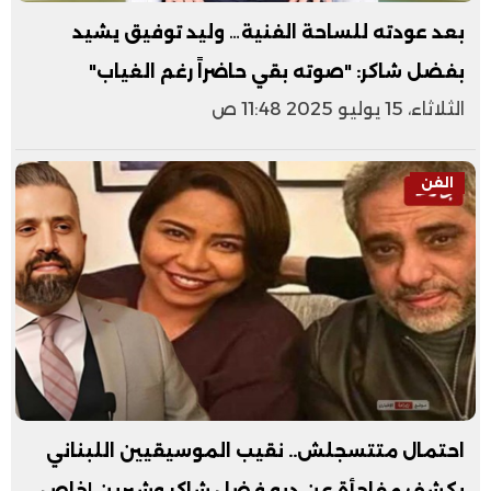
بعد عودته للساحة الفنية… وليد توفيق يشيد
بفضل شاكر: "صوته بقي حاضراً رغم الغياب"
الثلاثاء، 15 يوليو 2025 11:48 ص
الفن
احتمال متتسجلش.. نقيب الموسيقيين اللبناني
يكشف مفاجأة عن ديو فضل شاكر وشيرين |خاص