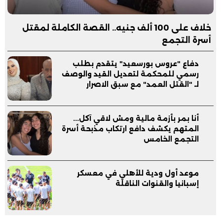
خلاف على 100 ألف جنيه.. القصة الكاملة لمقتل
أسرة التجمع
دفاع "عروس بورسعيد" يتقدم بطلب
رسمي للمحكمة لتعديل القيد والوصف
لـ "القتل العمد" مع سبق الاصرار
أنا بمر بأزمة مالية ومش لاقي آكل...
المتهم يكشف دافع ارتكاب مذبحة أسرة
التجمع الخامس
موعد أول ودية للأهلي في معسكر
إسبانيا والقنوات الناقلة