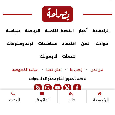
الرئيسية
أخبار
القصة الكاملة
الرياضة
سياسة
حوادث
الفن
اقتصاد
محافظات
ترند ومنوعات
خدمات
لا يفوتك
-
-
-
من نحن
إتصل بنا
أعلن معنا
سياسة الخصوصية
© 2026 حقوق النشر محفوظة لـ بصراحة
rss feed
instagram
youtube
twitter
facebook
تم التطوير بواسطة
الرئيسية
حالا
القائمة
البحث