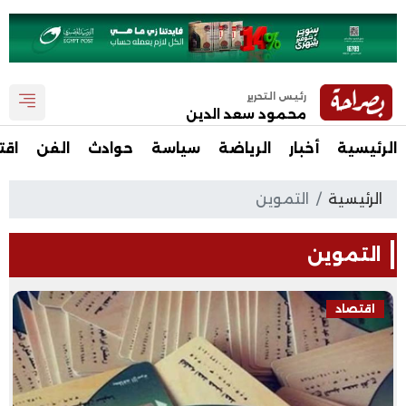
رئيس التحرير
محمود سعد الدين
الرئيسية
أخبار
الرياضة
سياسة
حوادث
الفن
اقت
الرئيسية
التموين
التموين
اقتصاد