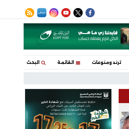
facebook
twitter
youtube
نبض
instagram
rss feed
ترند ومنوعات
القائمة
البحث