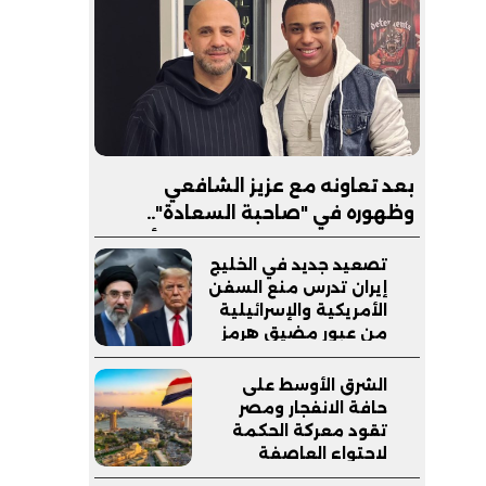
بعد تعاونه مع عزيز الشافعي
وظهوره في "صاحبة السعادة"..
إبراهيم صبري يستعد لإطلاق ألبوم
تصعيد جديد في الخليج
"كلام"
إيران تدرس منع السفن
الأمريكية والإسرائيلية
من عبور مضيق هرمز
وترامب يدعم وزير
دفاعه
الشرق الأوسط على
حافة الانفجار ومصر
تقود معركة الحكمة
لاحتواء العاصفة