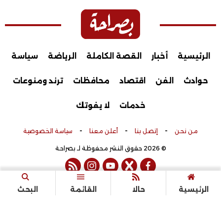
الرئيسية
أخبار
القصة الكاملة
الرياضة
سياسة
حوادث
الفن
اقتصاد
محافظات
ترند ومنوعات
خدمات
لا يفوتك
-
-
-
من نحن
إتصل بنا
أعلن معنا
سياسة الخصوصية
© 2026 حقوق النشر محفوظة لـ بصراحة
rss feed
instagram
youtube
twitter
facebook
تم التطوير بواسطة
الرئيسية
حالا
القائمة
البحث