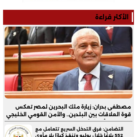
الأكثر قراءة
مصطفى بدران: زيارة ملك البحرين لمصر تعكس
قوة العلاقات بين البلدين.. والأمن القومي الخليجي
جزء لا يتجزأ من الأمن القومي المصري
التضامن: فرق التدخل السريع تتعامل مع
552 بلاغًا خلال يوليو وتنقذ كبارًا بلا مأوى