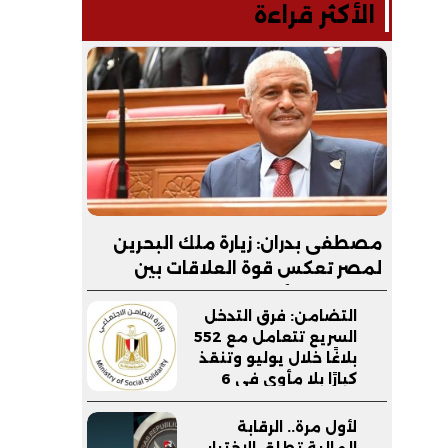
الأكثر قراءة
مصطفى بدران: زيارة ملك البحرين
لمصر تعكس قوة العلاقات بين
البلدين.. والأمن القومي الخليجي
التضامن: فرق التدخل
جزء لا يتجزأ من الأمن القومي
السريع تتعامل مع 552
المصري
بلاغًا خلال يوليو وتنقذ
كبارًا بلا مأوى في 6
محافظات
لأول مرة.. الرقابة
المالية تطلق الاختبار