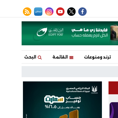
facebook
twitter
youtube
نبض
instagram
rss feed
ترند ومنوعات
القائمة
البحث