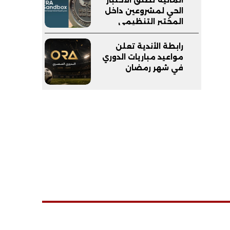
الحي لمشروعين داخل
المختبر التنظيمي
(FRA-Sandbox)
رابطة الأندية تعلن
مواعيد مباريات الدوري
في شهر رمضان