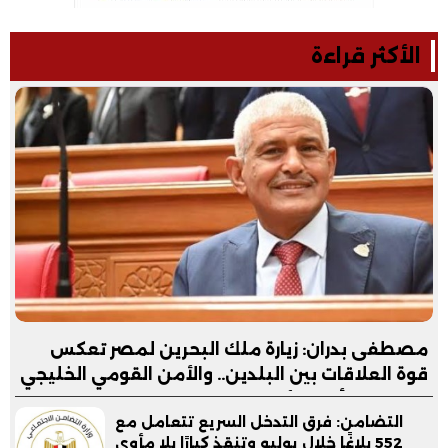
الأكثر قراءة
مصطفى بدران: زيارة ملك البحرين لمصر تعكس
قوة العلاقات بين البلدين.. والأمن القومي الخليجي
جزء لا يتجزأ من الأمن القومي المصري
التضامن: فرق التدخل السريع تتعامل مع
552 بلاغًا خلال يوليو وتنقذ كبارًا بلا مأوى