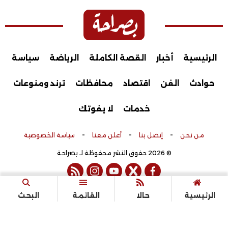
الرئيسية
أخبار
القصة الكاملة
الرياضة
سياسة
حوادث
الفن
اقتصاد
محافظات
ترند ومنوعات
خدمات
لا يفوتك
-
-
-
من نحن
إتصل بنا
أعلن معنا
سياسة الخصوصية
© 2026 حقوق النشر محفوظة لـ بصراحة
rss feed
instagram
youtube
twitter
facebook
تم التطوير بواسطة
الرئيسية
حالا
القائمة
البحث