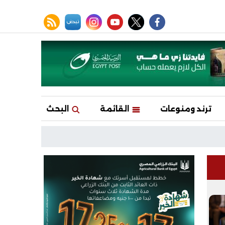
facebook
twitter
youtube
نبض
instagram
rss feed
ترند ومنوعات
القائمة
البحث