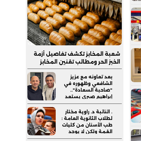
شعبة المخابز تكشف تفاصيل أزمة
الخبز الحر ومطالب تقنين المخابز
السياحية| خاص
بعد تعاونه مع عزيز
الشافعي وظهوره في
"صاحبة السعادة"..
إبراهيم صبري يستعد
لإطلاق ألبوم "كلام"
. النائبة د. راوية مختار
لطلاب الثانوية العامة :
طب الأسنان من كليات
القمة ولكن لا يوجد
تكليف لهم بعد التخرج