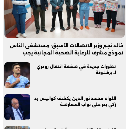
خالد نجم وزير الاتصالات الأسبق: مستشفى الناس
نموذج مشرف للرعاية الصحية المجانية يجب
مساندته
تطورات جديدة في صفقة انتقال رودري
لـ برشلونة
اللواء محمد نور الدين يكشف كواليس رد
زكي بدر على نواب المعارضة