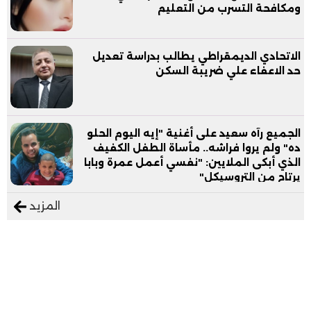
ومكافحة التسرب من التعليم
الاتحادي الديمقراطي يطالب بدراسة تعديل
حد الاعفاء علي ضريبة السكن
الجميع رآه سعيد على أغنية "إيه اليوم الحلو
ده" ولم يروا فراشه.. مأساة الطفل الكفيف
الذي أبكى الملايين: "نفسي أعمل عمرة وبابا
يرتاح من التروسيكل"
المزيد