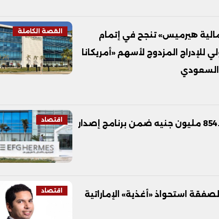
القصة الكاملة
وعة المالية هيرميس» تنجح في إتمام
ي للإدراج المزدوج لأسهم «أمريكانا
والسعودي
اقتصاد
هيرميس تعلن إتمام الإصدار الثالث بقيمة 854.5 مليون جنيه ضمن برنامج إصدار
اقتصاد
صفقة استحواذ «أغذية» الإماراتية