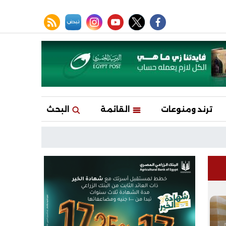
facebook
twitter
youtube
نبض
instagram
rss feed
ترند ومنوعات
القائمة
البحث