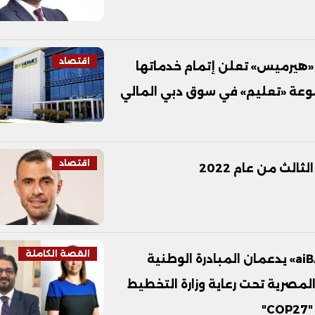
اقتصاد
مالية «هيرميس» تعلن إتمام خدماتها
وعة «تعليم» في سوق دبي المالي
اقتصاد
القصة الكاملة
المجموعة المالية هيرميس القابضة و«aiBANK» يدعمان المبادرة الوطنية
مصرية تحت رعاية وزارة التخطيط
"