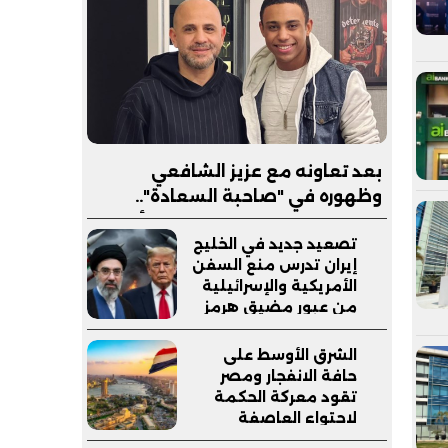
بعد تعاونه مع عزيز الشافعي
وظهوره في "صاحبة السعادة"..
إبراهيم صبري يستعد لإطلاق ألبوم
تصعيد جديد في الخليج
"كلام"
إيران تدرس منع السفن
الأمريكية والإسرائيلية
من عبور مضيق هرمز
وترامب يدعم وزير
دفاعه
الشرق الأوسط على
حافة الانفجار ومصر
تقود معركة الحكمة
لاحتواء العاصفة