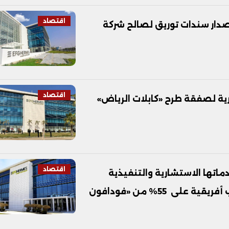
اقتصاد
 إصدار سندات توريق لصالح شركة
اقتصاد
ية لصفقة طرح «كابلات الرياض»
اقتصاد
اتها الاستشارية والتنفيذية
لصفقة استحواذ مجموعة «فوداكوم» الجنوب أفريقية على 55% من «فودافون