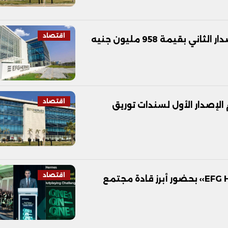
اقتصاد
قيمة 958 مليون جنيه
اقتصاد
ام الإصدار الأول لسندات توريق
اقتصاد
انطلاق أعمال مؤتمر ‹‹EFG Hermes One-On-One›› بحضور أبرز قادة مجتمع