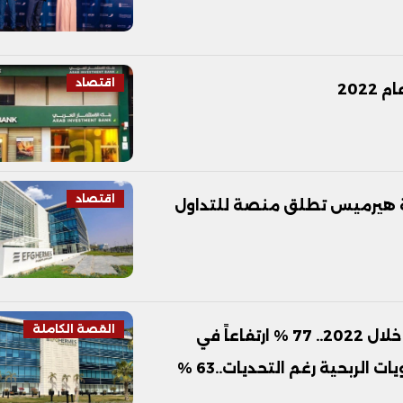
اقتصاد
اقتصاد
ية هيرميس تطلق منصة للتداول
القصة الكاملة
نتائج استثنائية للمجموعة المالية هيرميس خلال 2022.. 77 % ارتفاعاً في
الإيرادات ليصل إلى 11 مليار جنيه.. زيادة مستويات الربحية رغم التحديات..63 %