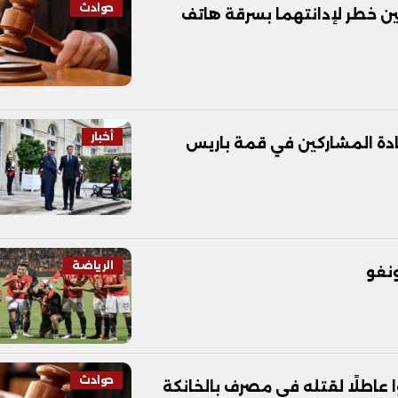
حوادث
جن 5 سنوات لمسجلين خطر لإدانتهما بسرقة هاتف
أخبار
دة المشاركين في قمة باريس
الرياضة
نغو
حوادث