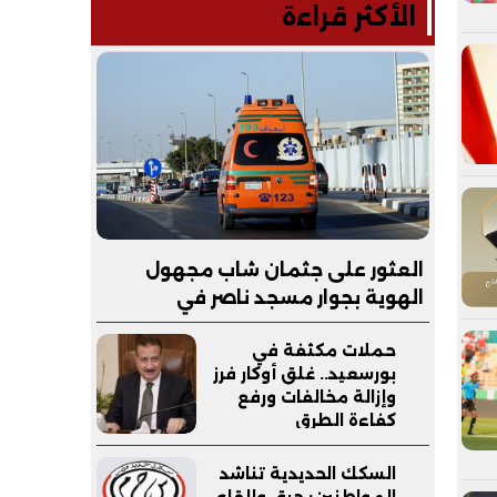
الأكثر قراءة
العثور على جثمان شاب مجهول
الهوية بجوار مسجد ناصر في
سنورس.. والتحقيقات تكشف
حملات مكثفة في
ملابسات الواقعة
بورسعيد.. غلق أوكار فرز
وإزالة مخالفات ورفع
كفاءة الطرق
السكك الحديدية تناشد
المواطنين: حرق وإلقاء