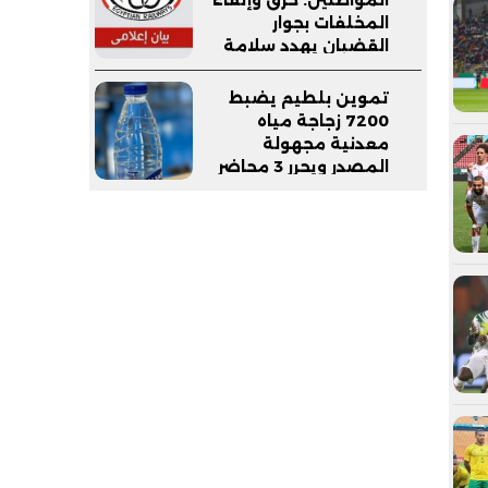
المخلفات بجوار
القضبان يهدد سلامة
القطارات والركاب
تموين بلطيم يضبط
7200 زجاجة مياه
معدنية مجهولة
المصدر ويحرر 3 محاضر
بمدينة برج البرلس