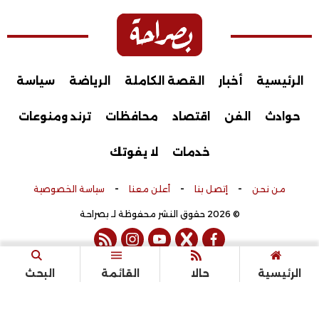
الرئيسية
أخبار
القصة الكاملة
الرياضة
سياسة
حوادث
الفن
اقتصاد
محافظات
ترند ومنوعات
خدمات
لا يفوتك
-
-
-
من نحن
إتصل بنا
أعلن معنا
سياسة الخصوصية
© 2026 حقوق النشر محفوظة لـ بصراحة
rss feed
instagram
youtube
twitter
facebook
تم التطوير بواسطة
الرئيسية
حالا
القائمة
البحث