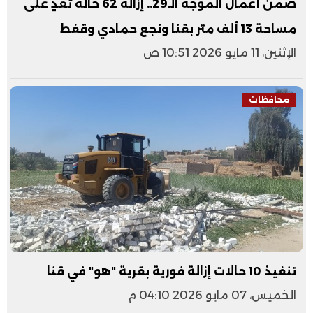
ضمن أعمال الموجة الـ29.. إزالة 62 حالة تعدٍ على
مساحة 13 ألف متر بقنا ونجع حمادي وقفط
الإثنين، 11 مايو 2026 10:51 ص
محافظات
تنفيذ 10 حالات إزالة فورية بقرية "هو" في قنا
الخميس، 07 مايو 2026 04:10 م