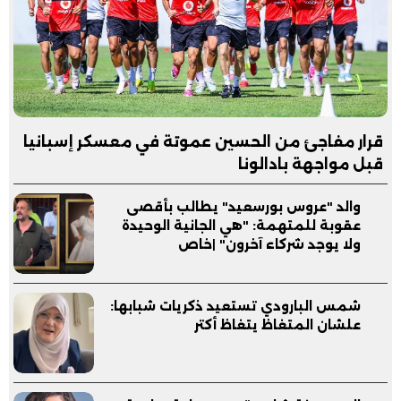
قرار مفاجئ من الحسين عموتة في معسكر إسبانيا
قبل مواجهة بادالونا
والد "عروس بورسعيد" يطالب بأقصى
عقوبة للمتهمة: "هي الجانية الوحيدة
ولا يوجد شركاء آخرون" |خاص
شمس البارودي تستعيد ذكريات شبابها:
علشان المتغاظ يتغاظ أكتر