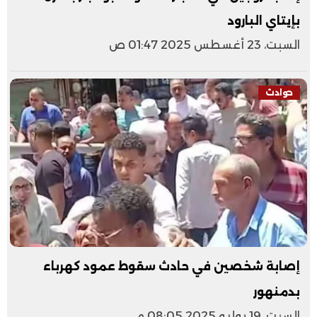
بإيتاي البارود
السبت، 23 أغسطس 2025 01:47 ص
حوادث
إصابة شخصين في حادث سقوط عمود كهرباء
بدمنهور
السبت، 19 يوليو 2025 08:05 م