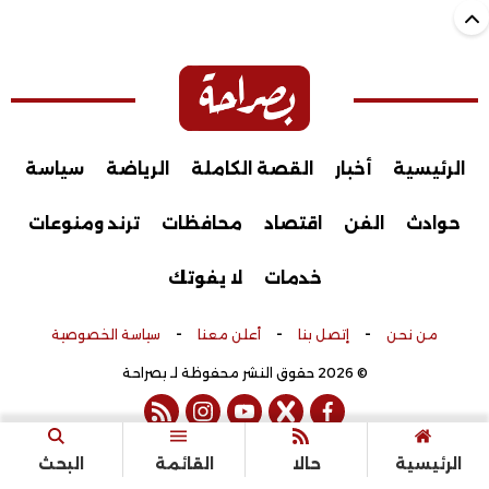
الرئيسية
أخبار
القصة الكاملة
الرياضة
سياسة
حوادث
الفن
اقتصاد
محافظات
ترند ومنوعات
خدمات
لا يفوتك
-
-
-
من نحن
إتصل بنا
أعلن معنا
سياسة الخصوصية
© 2026 حقوق النشر محفوظة لـ بصراحة
rss feed
instagram
youtube
twitter
facebook
تم التطوير بواسطة
الرئيسية
حالا
القائمة
البحث