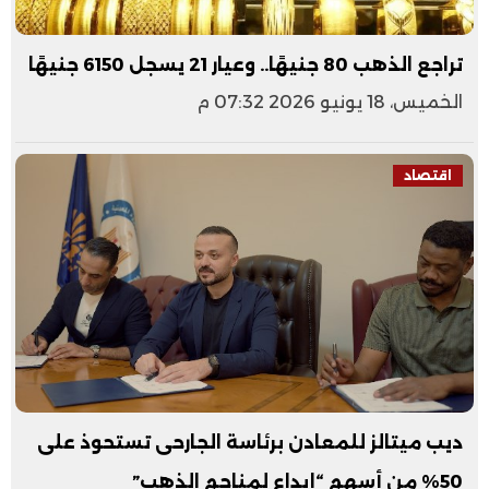
تراجع الذهب 80 جنيهًا.. وعيار 21 يسجل 6150 جنيهًا
الخميس، 18 يونيو 2026 07:32 م
اقتصاد
ديب ميتالز للمعادن برئاسة الجارحى تستحوذ على
50% من أسهم “إبداع لمناجم الذهب”