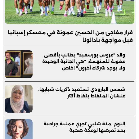
قرار مفاجئ من الحسين عموتة في معسكر إسبانيا
قبل مواجهة بادالونا
والد "عروس بورسعيد" يطالب بأقصى
عقوبة للمتهمة: "هي الجانية الوحيدة
ولا يوجد شركاء آخرون" |خاص
شمس البارودي تستعيد ذكريات شبابها:
علشان المتغاظ يتغاظ أكتر
اليوم..منة شلبي تجري عملية جراحية
بعد تعرضها لوعكة صحية