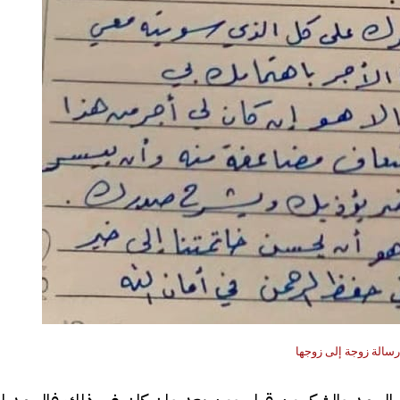
فيديو
ح ديني في القوصية..
ابني بطل وفخورة بيه.. أول ظهور 
رسالة زوجة إلى زوجها
تحفة معمارية بتكلفة تجاوزت 20
عماد سائق التريلا مع والدته بعد
تصدره التريند| فيديو