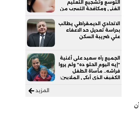
التوسع وتشجيع التعليم
الفني ومكافحة التسرب من
التعليم
الاتحادي الديمقراطي يطالب
بدراسة تعديل حد الاعفاء
علي ضريبة السكن
الجميع رآه سعيد على أغنية
"إيه اليوم الحلو ده" ولم يروا
فراشه.. مأساة الطفل
الكفيف الذي أبكى الملايين:
"نفسي أعمل عمرة وبابا
المزيد
يرتاح من التروسيكل"
ن