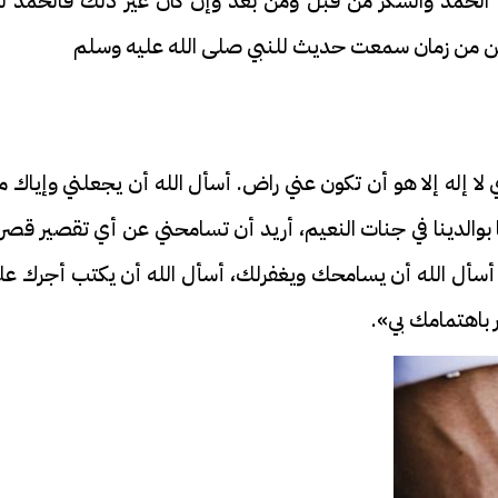
لحمد والشكر من قبل ومن بعد وإن كان غير ذلك فالحمد لل
 لكن من زمان سمعت حديث للنبي صلى الله عليه وسلم
 إله إلا هو أن تكون عني راض. أسأل الله أن يجعلني وإياك م
ا بوالدينا في جنات النعيم، أريد أن تسامحني عن أي تقصير قصر
ن أسأل الله أن يسامحك ويغفرلك، أسأل الله أن يكتب أجرك عل
 باهتمامك بي».