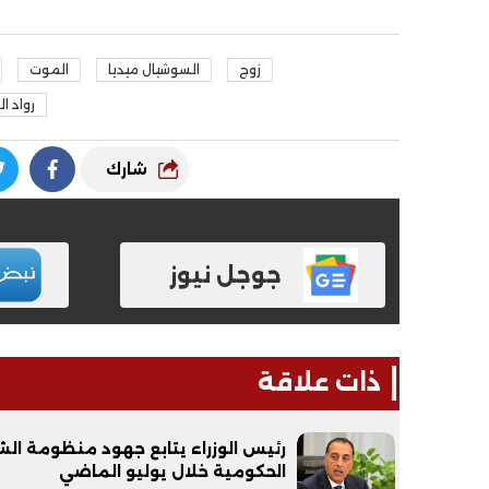
زوج
السوشيال ميديا
الموت
رواد ا
شارك
جوجل نيوز
ذات علاقة
رئيس الوزراء يتابع جهود منظومة ال
الحكومية خلال يوليو الماضي