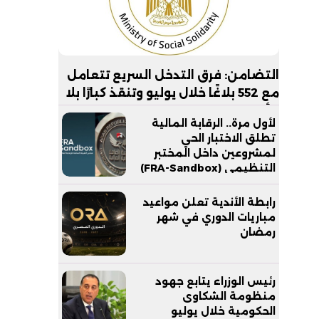
التضامن: فرق التدخل السريع تتعامل
مع 552 بلاغًا خلال يوليو وتنقذ كبارًا بلا
مأوى في 6 محافظات
لأول مرة.. الرقابة المالية
تطلق الاختبار الحي
لمشروعين داخل المختبر
التنظيمي (FRA-Sandbox)
رابطة الأندية تعلن مواعيد
مباريات الدوري في شهر
رمضان
رئيس الوزراء يتابع جهود
منظومة الشكاوى
الحكومية خلال يوليو