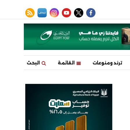
facebook
twitter
youtube
نبض
instagram
rss feed
ترند ومنوعات
القائمة
البحث