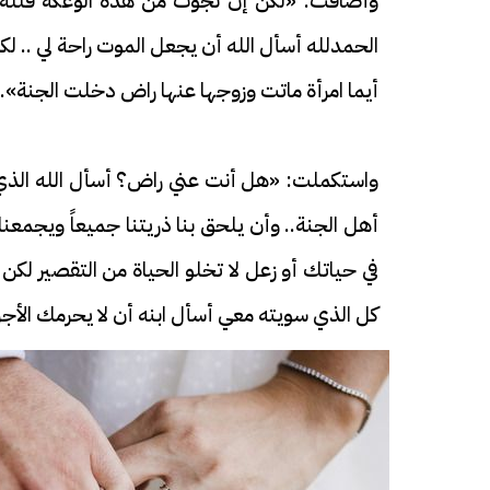
وأضافت: «لكن إن نجوت من هذه الوعكة فلله ا
الحمدلله أسأل الله أن يجعل الموت راحة لي ..
أيما امرأة ماتت وزوجها عنها راض دخلت الجنة».
واستكملت: «هل أنت عني راض؟ أسأل الله الذي لا
أهل الجنة.. وأن يلحق بنا ذريتنا جميعاً ويجمعن
في حياتك أو زعل لا تخلو الحياة من التقصير لك
كل الذي سويته معي أسأل ابنه أن لا يحرمك الأجر