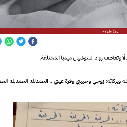
زوج وزوجة
لًا وتعاطف رواد السوشيال ميديا المختلفة.
له وبركاته: زوجي وحبيبي وقرة عيني .. الحمدلله الحمدلله الح