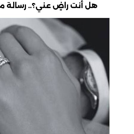
هل أنت راضٍ عني؟.. ‏رسالة م