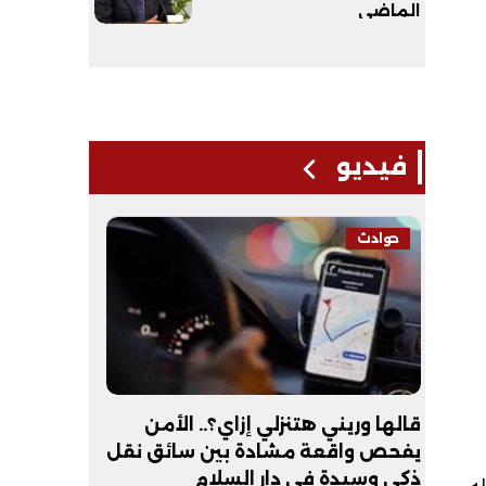
الماضي
فيديو
حوادث
فيديو
لـ
قالها وريني هتنزلي إزاي؟.. الأمن
عبد الله 
يفحص واقعة مشادة بين سائق نقل
أكون طبيب
ذكي وسيدة في دار السلام