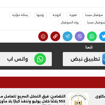
سوشيال ميديا
صورة
الزوجة
زوجها
رسالة مؤثرة
لسوشيال ميديا
رواد السوشيال
تابعنا
تطبيق نبض
واتس اب
شكاوى
التضامن: فرق التدخل السريع تتعامل م
552 بلاغًا خلال يوليو وتنقذ كبارًا بلا مأو