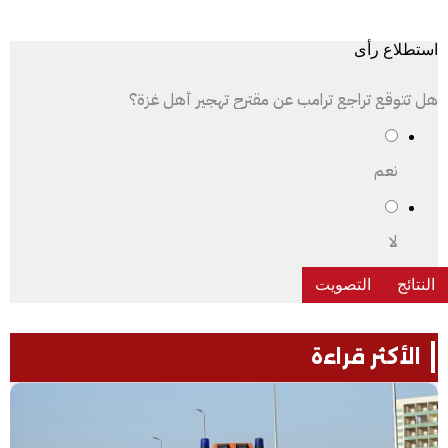
استطلاع رأى
هل تتوقع تراجع ترامب عن مقترح تهجير أهل غزة؟
نعم
لا
الأكثر قراءة