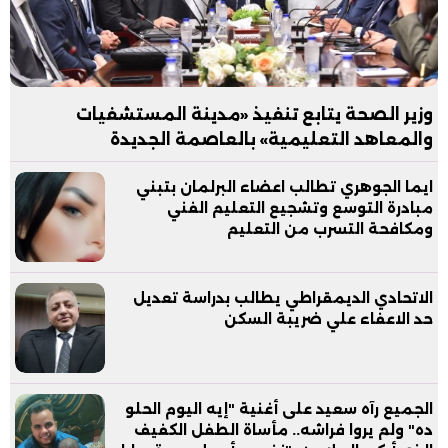
وزير الصحة يتابع تنفيذ «مدينة المستشفيات
والمعاهد التعليمية» بالعاصمة الجديدة
ايما الجوهري تطالب اعضاء البرلمان بتبني
مبادرة التوسع وتشجيع التعليم الفني
ومكافحة التسرب من التعليم
الاتحادي الديمقراطي يطالب بدراسة تعديل
حد الاعفاء علي ضريبة السكن
الجميع رآه سعيد على أغنية "إيه اليوم الحلو
ده" ولم يروا فراشه.. مأساة الطفل الكفيف