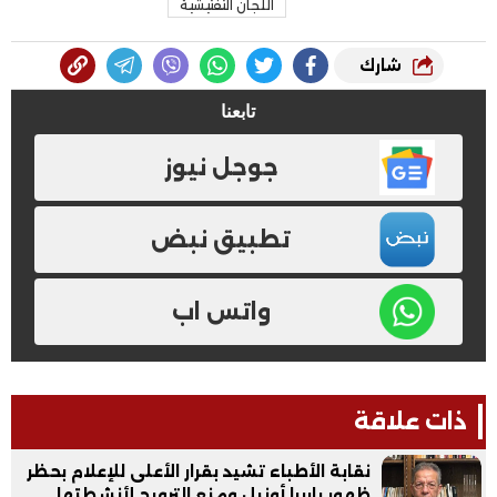
اللجان التفتيشية
شارك
تابعنا
جوجل نيوز
تطبيق نبض
واتس اب
ذات علاقة
نقابة الأطباء تشيد بقرار الأعلى للإعلام بحظر
ظهور باربرا أونيل ومنع الترويج لأنشطتها