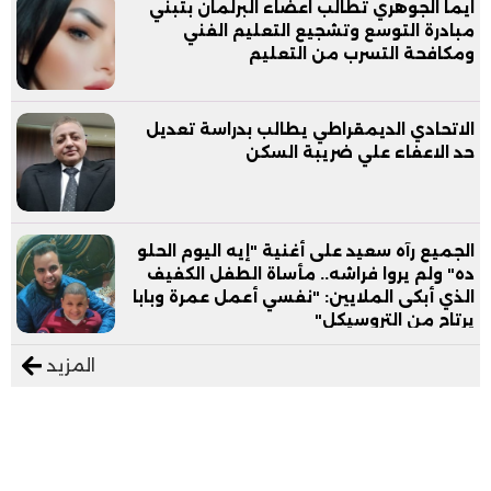
ايما الجوهري تطالب اعضاء البرلمان بتبني
مبادرة التوسع وتشجيع التعليم الفني
ومكافحة التسرب من التعليم
الاتحادي الديمقراطي يطالب بدراسة تعديل
حد الاعفاء علي ضريبة السكن
الجميع رآه سعيد على أغنية "إيه اليوم الحلو
ده" ولم يروا فراشه.. مأساة الطفل الكفيف
الذي أبكى الملايين: "نفسي أعمل عمرة وبابا
يرتاح من التروسيكل"
المزيد