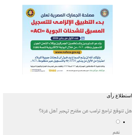
استطلاع رأى
هل تتوقع تراجع ترامب عن مقترح تهجير أهل غزة؟
نعم