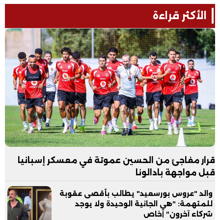
الأكثر قراءة
قرار مفاجئ من الحسين عموتة في معسكر إسبانيا
قبل مواجهة بادالونا
والد "عروس بورسعيد" يطالب بأقصى عقوبة
للمتهمة: "هي الجانية الوحيدة ولا يوجد
شركاء آخرون" |خاص