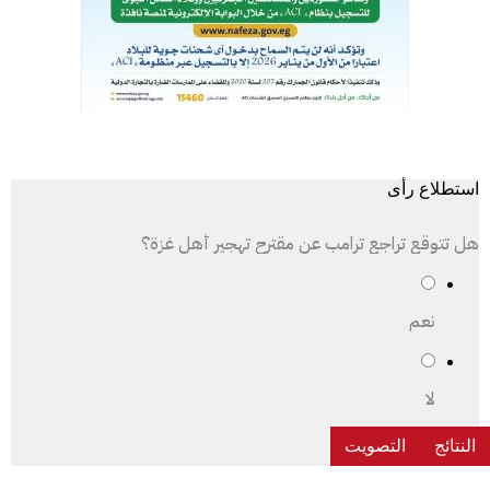
استطلاع رأى
هل تتوقع تراجع ترامب عن مقترح تهجير أهل غزة؟
نعم
لا