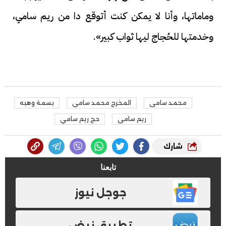
وماماتها، وأنا لا يمكن كنت أتوقع دا من ريم سامي،
وخدمتها للحُجاج ليها ثواب كبير».
محمد سامى
المخرج محمد سامى
بسمة وهبه
ريم سامى
حج ريم سامي
شارك
تابعنا
جوجل نيوز
تطبيق نبض