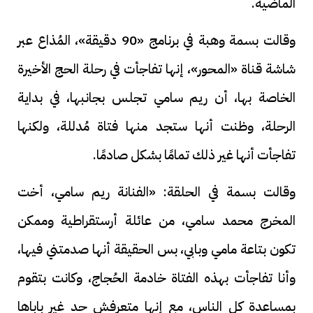
الماضية.
وقالت بسمة وهبة في برنامج «90 دقيقة»، المُذاع عبر
شاشة قناة «المحور»، إنها تفاجأت في رحلة الحج الأخيرة
الخاصة بها، أن ريم سامي تجلس بجانبها، في بداية
الرحلة، وظنت أنها ستجد منها فتاة مُدللة، ولكنها
تفاجأت أنها غير ذلك تمامًا بشكل صادمًا.
وقالت بسمة في الحلقة: «الفنانة ريم سامي، أخت
المخرج محمد سامي، من عائلة أرستقراطية وممكن
تكون بتاعة مامي وبابي، بس الحقيقة أنها صدمتني فيها،
وأنا تفاجأت بهذه الفتاة خادمة الحُجاج، وكانت بتقوم
بمساعدة كل الناس، مع إنها متعرفش حد غير باباها