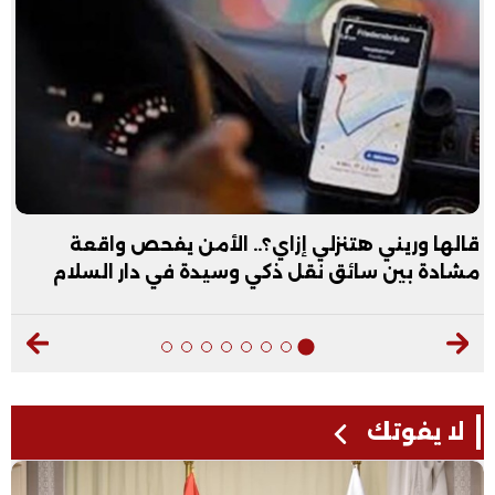
قالها وريني هتنزلي إزاي؟.. الأمن يفحص واقعة
مشادة بين سائق نقل ذكي وسيدة في دار السلام
لا يفوتك