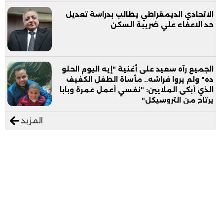
الاتحادي الديمقراطي يطالب بدراسة تعديل
حد الاعفاء علي ضريبة السكن
الجميع رآه سعيد على أغنية "إيه اليوم الحلو
ده" ولم يروا فراشه.. مأساة الطفل الكفيف
الذي أبكى الملايين: "نفسي أعمل عمرة وبابا
يرتاح من التروسيكل"
المزيد