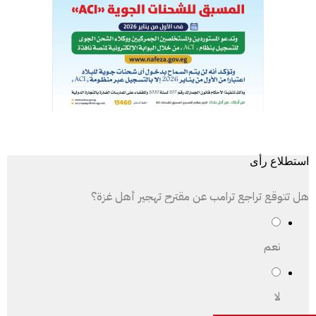
استطلاع رأى
هل تتوقع تراجع ترامب عن مقترح تهجير أهل غزة؟
نعم
لا