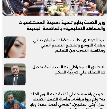
وزير الصحة يتابع تنفيذ «مدينة المستشفيات
والمعاهد التعليمية» بالعاصمة الجديدة
ايما الجوهري تطالب اعضاء البرلمان بتبني
مبادرة التوسع وتشجيع التعليم الفني
ومكافحة التسرب من التعليم
الاتحادي الديمقراطي يطالب بدراسة تعديل
حد الاعفاء علي ضريبة السكن
الجميع رآه سعيد على أغنية "إيه اليوم الحلو
ده" ولم يروا فراشه.. مأساة الطفل الكفيف
الذي أبكى الملايين: "نفسي أعمل عمرة وبابا