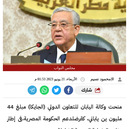
مجلس النواب
0|محمود نسيم
الأربعاء، 21 يونيو 2023 01:53 م
شارك
منحت وكالة اليابان للتعاون الدولي (الجايكا) مبلغ 44
مليون ين ياباني، كقرضلدعم الحكومة المصرية،فى إطار