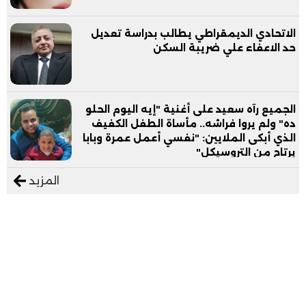
الاتحادي الديمقراطي يطالب بدراسة تعديل
حد الاعفاء علي ضريبة السكن
الجميع رآه سعيد على أغنية "إيه اليوم الحلو
ده" ولم يروا فراشه.. مأساة الطفل الكفيف
الذي أبكى الملايين: "نفسي أعمل عمرة وبابا
يرتاح من التروسيكل"
المزيد