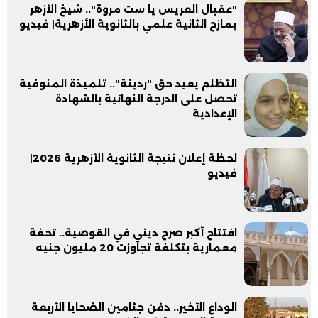
"عقبال العريس يا ست مروة".. شيخ الأزهر
يمازح الثانية علمي بالثانوية الأزهرية| فيديو
التظلم يعيد حق "ردينة".. تلميذة المنوفية
تحصل على الدرجة النهائية بالشهادة
الإعدادية
لحظة إعلان نتيجة الثانوية الأزهرية 2026|
فيديو
افتتاح أكبر صرح ديني في القوصية.. تحفة
معمارية بتكلفة تجاوزت 20 مليون جنيه
الوداع الأخير.. دفن جثامين الضحايا الأربعة