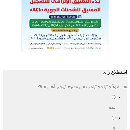
استطلاع رأى
هل تتوقع تراجع ترامب عن مقترح تهجير أهل غزة؟
نعم
لا