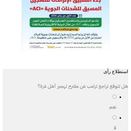
استطلاع رأى
هل تتوقع تراجع ترامب عن مقترح تهجير أهل غزة؟
نعم
لا