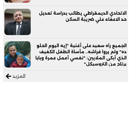
الاتحادي الديمقراطي يطالب بدراسة تعديل
حد الاعفاء علي ضريبة السكن
الجميع رآه سعيد على أغنية "إيه اليوم الحلو
ده" ولم يروا فراشه.. مأساة الطفل الكفيف
الذي أبكى الملايين: "نفسي أعمل عمرة وبابا
يرتاح من التروسيكل"
المزيد