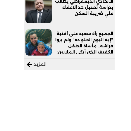
الاتحادي الديمقراطي يطالب
بدراسة تعديل حد الاعفاء
علي ضريبة السكن
الجميع رآه سعيد على أغنية
"إيه اليوم الحلو ده" ولم يروا
فراشه.. مأساة الطفل
الكفيف الذي أبكى الملايين:
"نفسي أعمل عمرة وبابا
المزيد
يرتاح من التروسيكل"