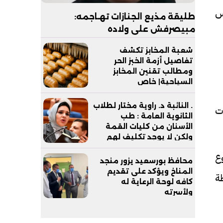
س
طليقة مذيع الجنازات تهـاجمه:
مبيصرفش على ولاده
شعبة المخابز تكشف
تفاصيل أزمة الخبز الحر
ومطالب تقنين المخابز
السياحية| خاص
. النائبة د. راوية مختار لطلاب
ات
الثانوية العامة : طب
الأسنان من كليات القمة
ولكن لا يوجد تكليف لهم
بعد التخرج
ع
محافظ بورسعيد يزور منجد
المناخ ويؤكد على تقديم
طة
كافه لوحة الرعاية له
ولأسرته