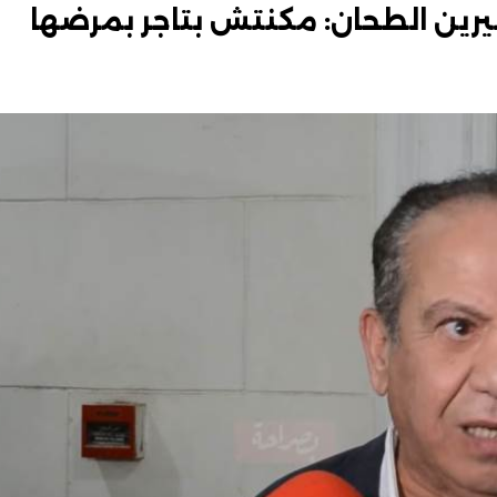
رين الطحان: مكنتش بتاجر بمرضها