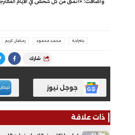
وأضافت: «أتمنى من كل شخص في الأيام المفترج
بصراحة
محمد محمود
رمضان كريم
فيديو
فيديو
شارك
جوجل نيوز
الوداع الأخير.. دفن جثامين الضحايا
افتتاح أكبر صر
الأربعة بقرية السعدية في الفيوم
مليون جنيه
ذات علاقة