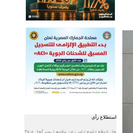
استطلاع رأى
هل تتوقع تراجع ترامب عن مقترح تهجير أهل غزة؟