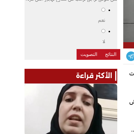
نعم
لا
نت
الأكثر قراءة
ش
شفى