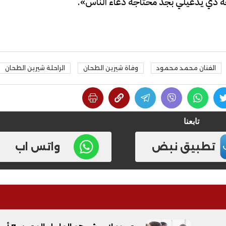
ة دي يدعيلي بجد محتاجة دعاء الناس».
الفنان محمد محمود
وفاة شيرين الطحان
الراحلة شيرين الطحان
فيديو
تابعنا
تطبيق نبض
واتس اب
ح ديني في القوصية..
ابني بطل وفخورة بيه.. أول ظهور 
تحفة معمارية بتكلفة تجاوزت 20
عماد سائق التريلا مع والدته بعد
تصدره التريند| فيديو