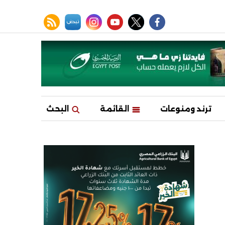
facebook
twitter
youtube
نبض
instagram
rss feed
ترند ومنوعات
القائمة
البحث