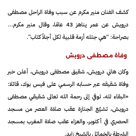
كشف الفنان منير مكرم عن سبب وفاة الراحل مصطفى
درويش عن عمر يناهز 43 عامًا، وقال منير مكرم لـ
بصراحة: “هي جتله أزمة قلبية لكل أجلاً كتاب”.
وفاة مصطفى درويش
وكان هاني درويش، شقيق مصطفى درويش، أعلن خبر
وفاة شقيقه عبر حسابه الرسمي على فيس بوك، قائلا:
«البقاء لله، توفي إلى رحمة الله تعالى شقيقي مصطفى
درويش، تشيّع الجنازة عقب صلاة العصر من مسجد
الحصري في أكتوبر، والعزاء عقب صلاة المغرب بمسجد
الشرطة بالخمائل بالشيخ زايد.