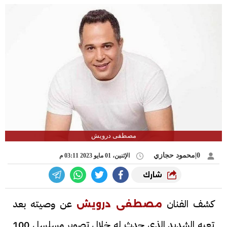
مصطفى درويش
0|محمود حجازي
الإثنين، 01 مايو 2023 03:11 م
شارك
كشف الفنان
عن وصيته بعد
مصطفى درويش
تعبه الشديد الذي حدث له خلال تصوير مسلسل 100