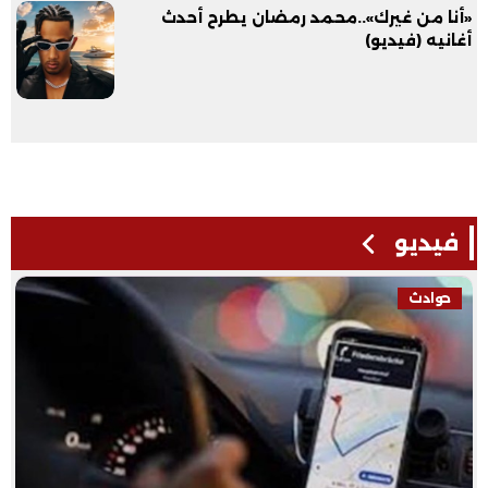
«أنا من غيرك»..محمد رمضان يطرح أحدث
أغانيه (فيديو)
فيديو
حوادث