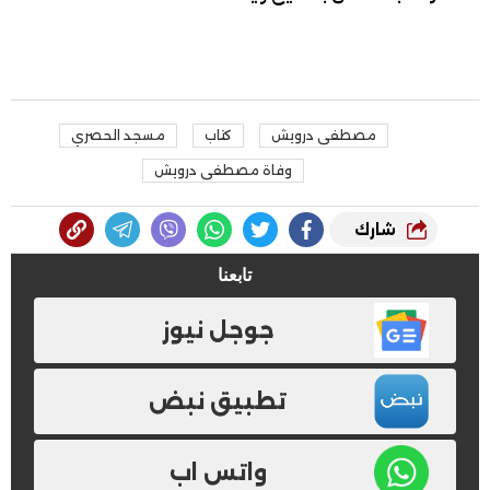
مصطفى درويش
كتاب
مسجد الحصري
وفاة مصطفى درويش
شارك
تابعنا
جوجل نيوز
تطبيق نبض
واتس اب