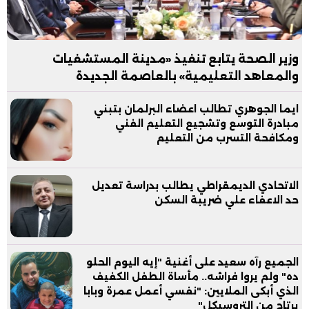
وزير الصحة يتابع تنفيذ «مدينة المستشفيات
والمعاهد التعليمية» بالعاصمة الجديدة
ايما الجوهري تطالب اعضاء البرلمان بتبني
مبادرة التوسع وتشجيع التعليم الفني
ومكافحة التسرب من التعليم
الاتحادي الديمقراطي يطالب بدراسة تعديل
حد الاعفاء علي ضريبة السكن
الجميع رآه سعيد على أغنية "إيه اليوم الحلو
ده" ولم يروا فراشه.. مأساة الطفل الكفيف
الذي أبكى الملايين: "نفسي أعمل عمرة وبابا
يرتاح من التروسيكل"