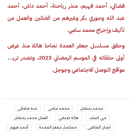
فضالي، أحمد فهيم، منذر رياحنة، أحمد داش، أحمد
عبد الله وجوري بكر وغيرهم من الفنانين والعمل من
تأليف وإخراج محمد سامي
.
وحقق مسلسل جعفر العمدة نجاحا هائلا منذ عرض
أولى حلقاته في الموسم الرمضاني 2023، وتصدر تريند
مواقع التوصل الاجتماعي وجوجل
.
محمد رمضان
محمد سامى
منه فضالى
مي كساب
هالة صدقي
الفنان محمد رمضان
ايمان العاصى
مسلسل جعفر العمدة
أحمد فيهم