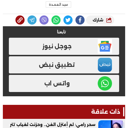
سيد العمدة
شارك
تابعنا
جوجل نيوز
تطبيق نبض
واتس اب
ذات علاقة
سحر رامي: لم أعتزل الفن.. وحزنت لغياب تتر