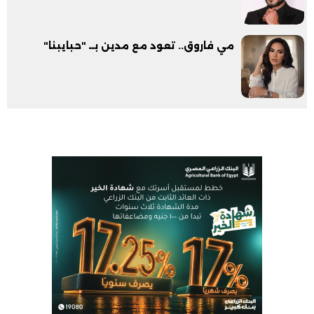
مي فاروق.. تعود مع مدين بــ "حبايبنا"