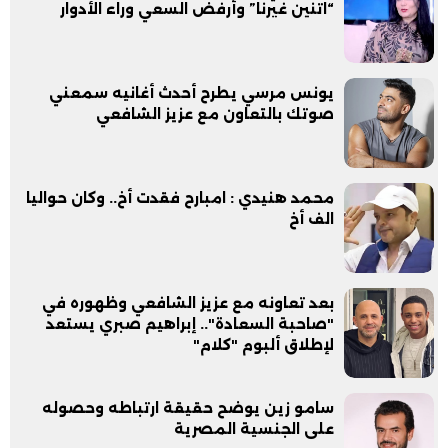
“اتنين غيرنا” وأرفض السعي وراء الأدوار
يونس مرسي يطرح أحدث أغانيه سمعني
صوتك بالتعاون مع عزيز الشافعي
محمد هنيدي : امبارح فقدت أخ.. وكان حواليا
الف أخ
بعد تعاونه مع عزيز الشافعي وظهوره في
"صاحبة السعادة".. إبراهيم صبري يستعد
لإطلاق ألبوم "كلام"
سامو زين يوضح حقيقة ارتباطه وحصوله
على الجنسية المصرية