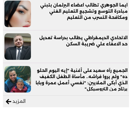
ايما الجوهري تطالب اعضاء البرلمان بتبني
مبادرة التوسع وتشجيع التعليم الفني
ومكافحة التسرب من التعليم
الاتحادي الديمقراطي يطالب بدراسة تعديل
حد الاعفاء علي ضريبة السكن
الجميع رآه سعيد على أغنية "إيه اليوم الحلو
ده" ولم يروا فراشه.. مأساة الطفل الكفيف
الذي أبكى الملايين: "نفسي أعمل عمرة وبابا
يرتاح من التروسيكل"
المزيد