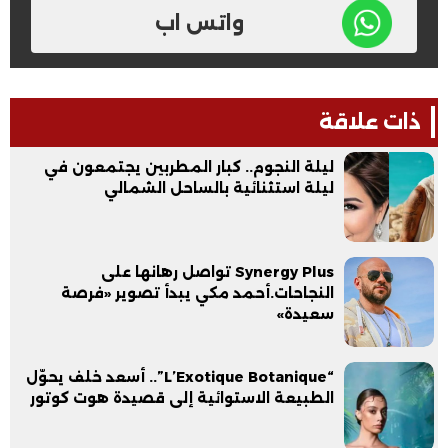
واتس اب
ذات علاقة
ليلة النجوم.. كبار المطربين يجتمعون في
ليلة استثنائية بالساحل الشمالي
Synergy Plus تواصل رهانها على
النجاحات.أحمد مكي يبدأ تصوير «فرصة
سعيدة»
“L’Exotique Botanique”.. أسعد خلف يحوّل
الطبيعة الاستوائية إلى قصيدة هوت كوتور