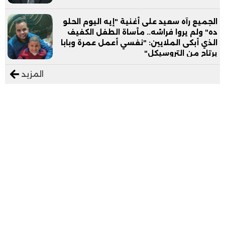
الجميع رآه سعيد على أغنية "إيه اليوم الحلو
ده" ولم يروا فراشه.. مأساة الطفل الكفيف
الذي أبكى الملايين: "نفسي أعمل عمرة وبابا
يرتاح من التروسيكل"
المزيد