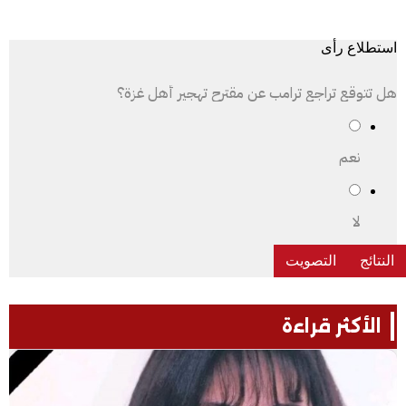
استطلاع رأى
هل تتوقع تراجع ترامب عن مقترح تهجير أهل غزة؟
نعم
لا
الأكثر قراءة