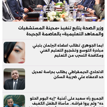
وزير الصحة يتابع تنفيذ «مدينة المستشفيات
والمعاهد التعليمية» بالعاصمة الجديدة
ايما الجوهري تطالب اعضاء البرلمان بتبني
مبادرة التوسع وتشجيع التعليم الفني
ومكافحة التسرب من التعليم
الاتحادي الديمقراطي يطالب بدراسة تعديل
حد الاعفاء علي ضريبة السكن
الجميع رآه سعيد على أغنية "إيه اليوم الحلو
ده" ولم يروا فراشه.. مأساة الطفل الكفيف