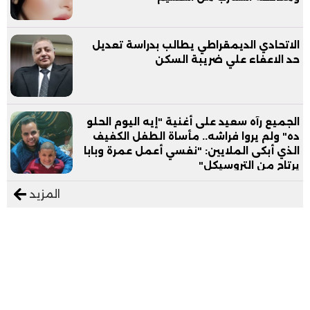
الاتحادي الديمقراطي يطالب بدراسة تعديل
حد الاعفاء علي ضريبة السكن
الجميع رآه سعيد على أغنية "إيه اليوم الحلو
ده" ولم يروا فراشه.. مأساة الطفل الكفيف
الذي أبكى الملايين: "نفسي أعمل عمرة وبابا
يرتاح من التروسيكل"
المزيد