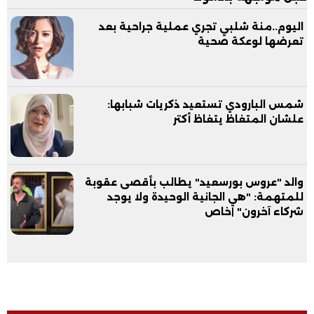
اليوم..منة شلبي تجري عملية جراحية بعد
تعرضها لوعكة صحية
شمس البارودي تستعيد ذكريات شبابها:
علشان المتغاظ يتغاظ أكتر
والد "عروس بورسعيد" يطالب بأقصى عقوبة
للمتهمة: "هي الجانية الوحيدة ولا يوجد
شركاء آخرون" |خاص