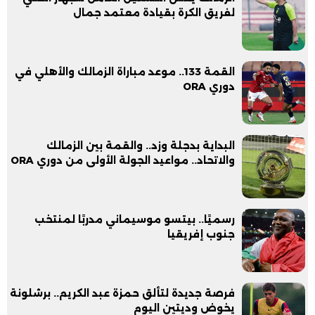
لفريق الكرة بقيادة معتمد جمال
القمة 133.. موعد مباراة الزمالك والأهلي في
دوري ORA
البداية بدجلة وزد.. والقمة بين الزمالك
والاتحاد.. مواعيد الجولة الأولى من دوري ORA
رسميًا.. بيتسو موسيماني مدربًا لمنتخب
جنوب إفريقيا
فرصة جديدة لتألق حمزة عبد الكريم.. برشلونة
يخوض وديتين اليوم