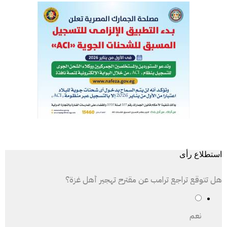
استطلاع رأى
هل تتوقع تراجع ترامب عن مقترح تهجير أهل غزة؟
نعم