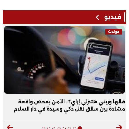
فيديو
حوادث
قالها وريني هتنزلي إزاي؟.. الأمن يفحص واقعة
مشادة بين سائق نقل ذكي وسيدة في دار السلام