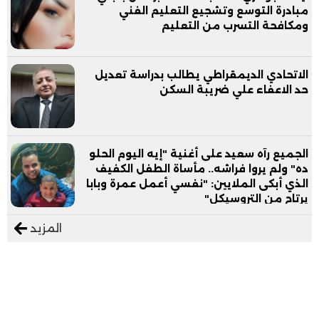
مبادرة التوسع وتشجيع التعليم الفني
ومكافحة التسرب من التعليم
الاتحادي الديمقراطي يطالب بدراسة تعديل
حد الاعفاء علي ضريبة السكن
الجميع رآه سعيد على أغنية "إيه اليوم الحلو
ده" ولم يروا فراشه.. مأساة الطفل الكفيف
الذي أبكى الملايين: "نفسي أعمل عمرة وبابا
يرتاح من التروسيكل"
المزيد