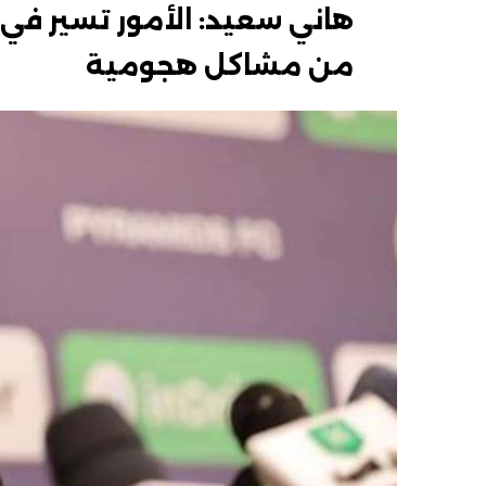
هاني سعيد: الأمور تسير في ب
من مشاكل هجومية