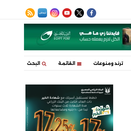
facebook
twitter
youtube
نبض
instagram
rss feed
ترند ومنوعات
القائمة
البحث