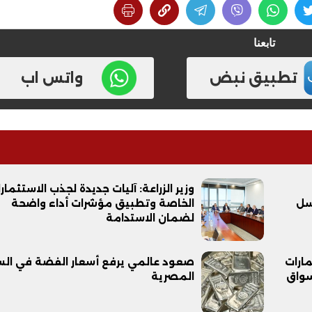
تابعنا
تطبيق نبض
واتس اب
فيديو
وزير الزراعة: آليات جديدة لجذب الاستثمار
سل
الخاصة وتطبيق مؤشرات أداء واضحة
لضمان الاستدامة
ح ديني في القوصية..
ابني بطل وفخورة بيه.. أول ظهور 
تحفة معمارية بتكلفة تجاوزت 20
عماد سائق التريلا مع والدته بعد
تصدره التريند| فيديو
ارات
صعود عالمي يرفع أسعار الفضة في ال
سواق
المصرية