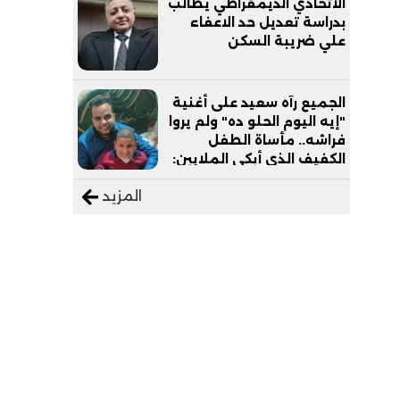
الاتحادي الديمقراطي يطالب
بدراسة تعديل حد الاعفاء
علي ضريبة السكن
الجميع رآه سعيد على أغنية
"إيه اليوم الحلو ده" ولم يروا
فراشه.. مأساة الطفل
الكفيف الذي أبكى الملايين:
"نفسي أعمل عمرة وبابا
المزيد
يرتاح من التروسيكل"