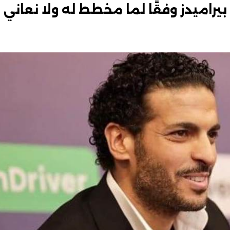
يراميدز وفقًا لما مخطط له ولا نعاني