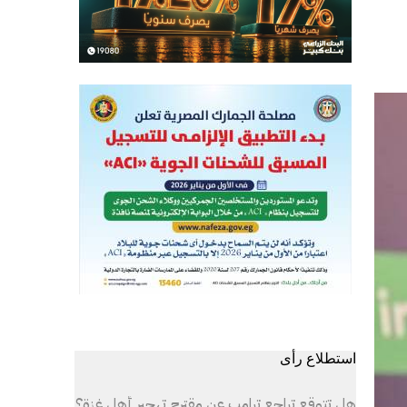
استطلاع رأى
هل تتوقع تراجع ترامب عن مقترح تهجير أهل غزة؟