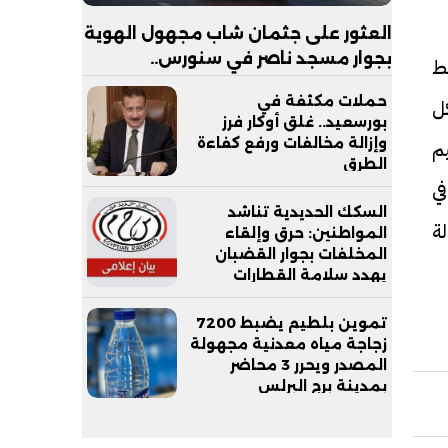
العثور على جثمان شاب مجهول الهوية
بجوار مسجد ناصر في سنورس..
ط
والتحقيقات تكشف ملابسات الواقعة
حملات مكثفة في
ل
بورسعيد.. غلق أوكار فرز
وإزالة مخالفات ورفع كفاءة
م
الطرق
ي
السكك الحديدية تناشد
ة
المواطنين: حرق وإلقاء
المخلفات بجوار القضبان
يهدد سلامة القطارات
والركاب
تموين بلطيم يضبط 7200
زجاجة مياه معدنية مجهولة
المصدر ويحرر 3 محاضر
بمدينة برج البرلس