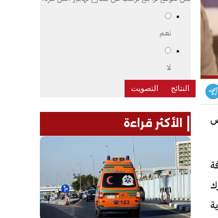
نعم
لا
ص
الأكثر قراءة
فة
رك
ة