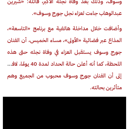
وسوف، وذلك بعد وفاة نجله الأكبر، قائلة: «شيرين
عبدالوهاب جاءت لعزاء نجل جورج وسوف».
وأضافت خلال مداخلة هاتفية مع برنامج «التاسعة»،
المذاع عبر فضائية «الأولى»، مساء الخميس، أن الفنان
جورج وسوف يستقبل العزاء في وفاة نجله حتى هذه
اللحظة، كما أنه أعلن حالة الحداد لمدة 40 يومًا، لافتةً
إلى أن الفنان جورج وسوف محبوب من الجميع وهم
متأثرين بحالته.