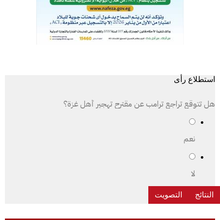
استطلاع رأى
هل تتوقع تراجع ترامب عن مقترح تهجير أهل غزة؟
نعم
لا