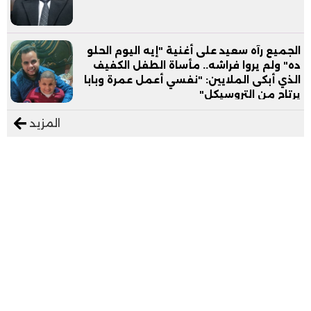
الجميع رآه سعيد على أغنية "إيه اليوم الحلو
ده" ولم يروا فراشه.. مأساة الطفل الكفيف
الذي أبكى الملايين: "نفسي أعمل عمرة وبابا
يرتاح من التروسيكل"
المزيد