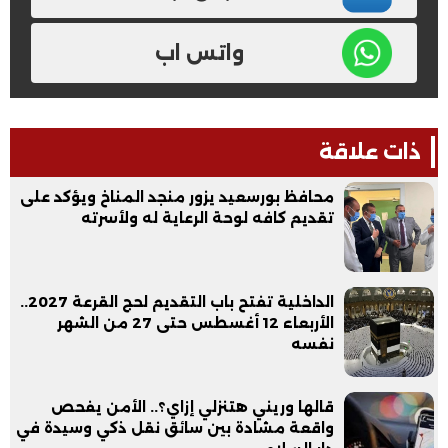
واتس اب
ذات علاقة
محافظ بورسعيد يزور منجد المناخ ويؤكد على
تقديم كافه لوحة الرعاية له ولأسرته
الداخلية تفتح باب التقديم لحج القرعة 2027..
الأربعاء 12 أغسطس حتى 27 من الشهر
نفسه
قالها وريني هتنزلي إزاي؟.. الأمن يفحص
واقعة مشادة بين سائق نقل ذكي وسيدة في