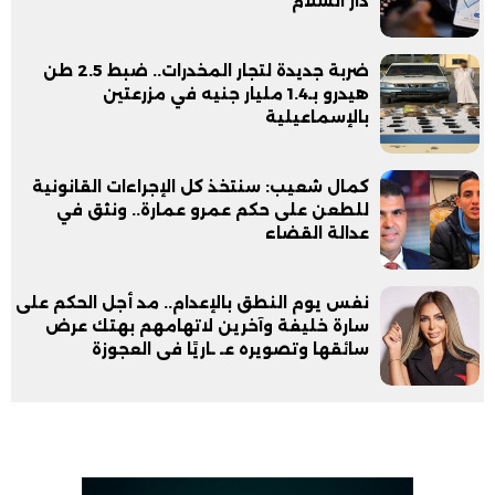
دار السلام
ضربة جديدة لتجار المخدرات.. ضبط 2.5 طن
هيدرو بـ1.4 مليار جنيه في مزرعتين
بالإسماعيلية
كمال شعيب: سنتخذ كل الإجراءات القانونية
للطعن على حكم عمرو عمارة.. ونثق في
عدالة القضاء
نفس يوم النطق بالإعدام.. مد أجل الحكم على
سارة خليفة وآخرين لاتهامهم بهتك عرض
سائقها وتصويره عـ ـاريًا فى العجوزة