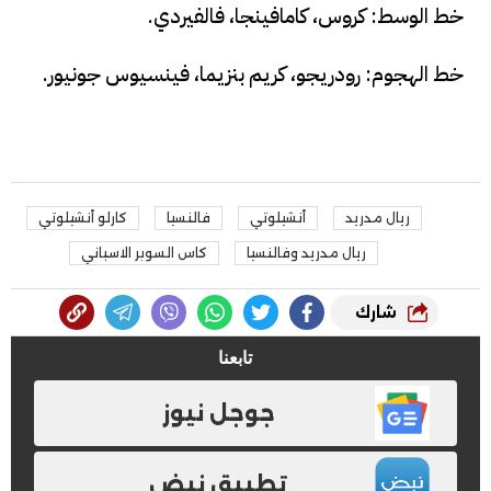
خط الوسط: كروس، كامافينجا، فالفيردي.
خط الهجوم: رودريجو، كريم بنزيما، فينسيوس جونيور.
ريال مدريد
أنشيلوتي
فالنسيا
كارلو أنشيلوتي
ريال مدريد وفالنسيا
كاس السوبر الاسباني
شارك
تابعنا
جوجل نيوز
تطبيق نبض