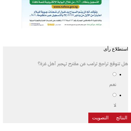
استطلاع رأى
هل تتوقع تراجع ترامب عن مقترح تهجير أهل غزة؟
نعم
لا