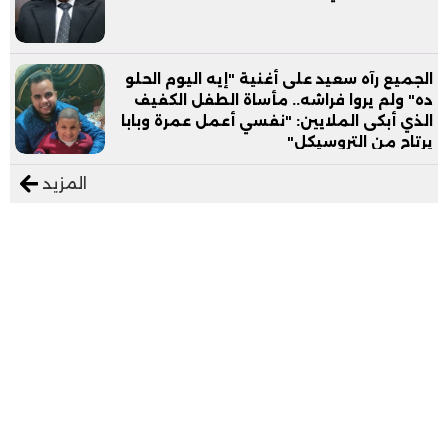
الجميع رآه سعيد على أغنية "إيه اليوم الحلو
ده" ولم يروا فراشه.. مأساة الطفل الكفيف
الذي أبكى الملايين: "نفسي أعمل عمرة وبابا
يرتاح من التروسيكل"
المزيد