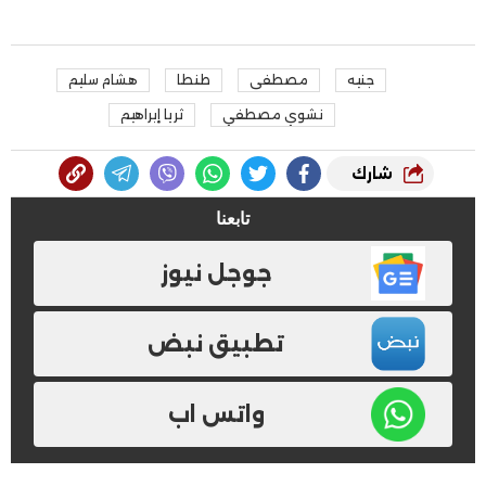
جنيه
مصطفى
طنطا
هشام سليم
نشوي مصطفي
ثريا إبراهيم
شارك
تابعنا
جوجل نيوز
تطبيق نبض
واتس اب