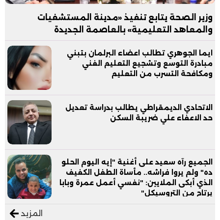
وزير الصحة يتابع تنفيذ «مدينة المستشفيات
والمعاهد التعليمية» بالعاصمة الجديدة
ايما الجوهري تطالب اعضاء البرلمان بتبني
مبادرة التوسع وتشجيع التعليم الفني
ومكافحة التسرب من التعليم
الاتحادي الديمقراطي يطالب بدراسة تعديل
حد الاعفاء علي ضريبة السكن
الجميع رآه سعيد على أغنية "إيه اليوم الحلو
ده" ولم يروا فراشه.. مأساة الطفل الكفيف
الذي أبكى الملايين: "نفسي أعمل عمرة وبابا
يرتاح من التروسيكل"
المزيد