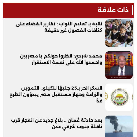
ذات علاقة
نائبة بـ تعليم النواب : تقارير القضاء على
كثافات الفصول غير دقيقة
محمد شردي: انظروا حولكم يا مصريين
واحمدوا الله على نعمة الاستقرار
السكر الحر بـ25 جنيهًا للكيلو.. التموين
والزراعة وجهاز مستقبل مصر يبدؤون الطرح
غدًا
بعد حادثة عُمان .. بلاغ جديد عن انفجار قرب
ناقلة جنوب شرقي عدن