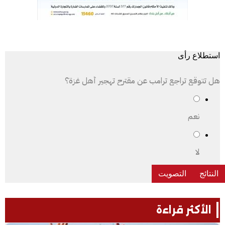
استطلاع رأى
هل تتوقع تراجع ترامب عن مقترح تهجير أهل غزة؟
نعم
لا
الأكثر قراءة