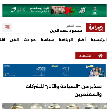
رئيس التحرير
محمود سعد الدين
الرئيسية
أخبار
الرياضة
سياسة
حوادث
الفن
اقت
اقتصاد
تحذير من "السياحة والآثار" للشركات
والمعتمرين