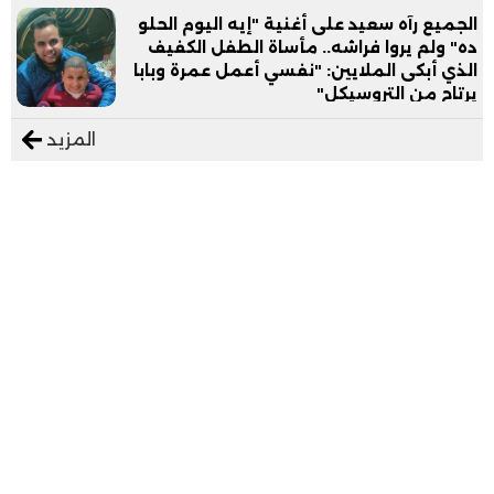
الجميع رآه سعيد على أغنية "إيه اليوم الحلو
ده" ولم يروا فراشه.. مأساة الطفل الكفيف
الذي أبكى الملايين: "نفسي أعمل عمرة وبابا
يرتاح من التروسيكل"
المزيد