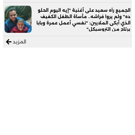
الجميع رآه سعيد على أغنية "إيه اليوم الحلو
ده" ولم يروا فراشه.. مأساة الطفل الكفيف
الذي أبكى الملايين: "نفسي أعمل عمرة وبابا
يرتاح من التروسيكل"
المزيد