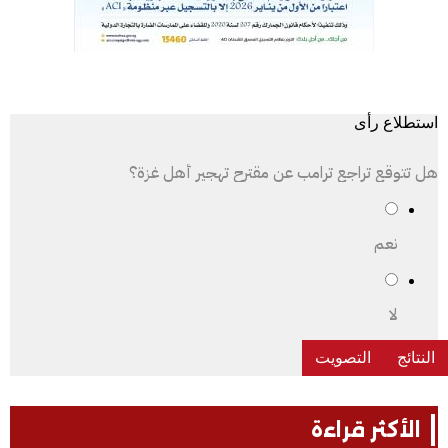
استطلاع رأى
هل تتوقع تراجع ترامب عن مقترح تهجير أهل غزة؟
نعم
لا
الأكثر قراءة