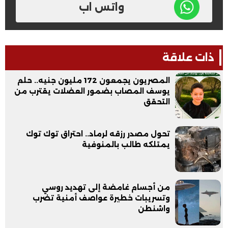
واتس اب
ذات علاقة
المصريون يجمعون 172 مليون جنيه.. حلم
يوسف المصاب بضمور العضلات يقترب من
التحقق
تحول مصدر رزقه لرماد.. احتراق توك توك
يمتلكه طالب بالمنوفية
من أجسام غامضة إلى تهديد روسي
وتسريبات خطيرة عواصف أمنية تضرب
واشنطن