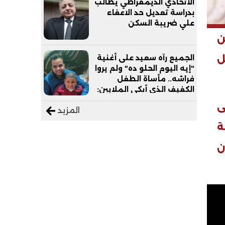
الاتحادي الديمقراطي يطالب
بدراسة تعديل حد الاعفاء
علي ضريبة السكن
ن
ل
الجميع رآه سعيد على أغنية
"إيه اليوم الحلو ده" ولم يروا
فراشه.. مأساة الطفل
الكفيف الذي أبكى الملايين:
"نفسي أعمل عمرة وبابا
ى
المزيد
يرتاح من التروسيكل"
ة
ن