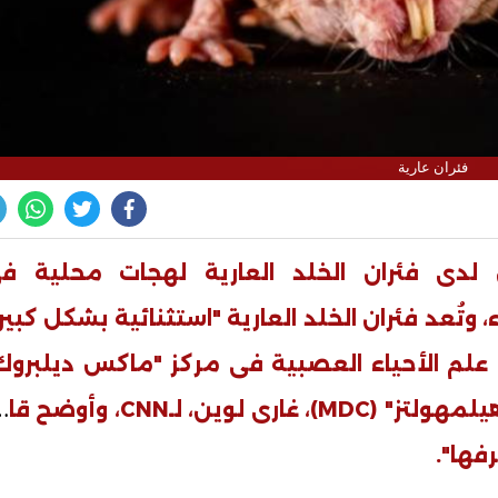
فئران عارية
لدى فئران الخلد العارية لهجات محلية ف
 وتُعد فئران الخلد العارية "استثنائية بشكل كبير"
ذ علم الأحياء العصبية فى مركز "ماكس ديلبروك
يلمهولتز
" (MDC)
، غارى لوين، لـ
CNN
، وأوضح قائلا
فها".