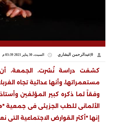
0|عبدالرحمن البشاري
السبت، 30 يناير 2021 03:39 م
كشفت دراسة نُشرت، الجمعة، أن 
مستعمراتها، وأنها عدائية تجاه الغرباء،
وفقاً لما ذكره كبير المؤلفين وأستا
الألمانى للطب الجزيئى فى جمعية "ه
إنها "أكثر القوارض الاجتماعية التى نعر