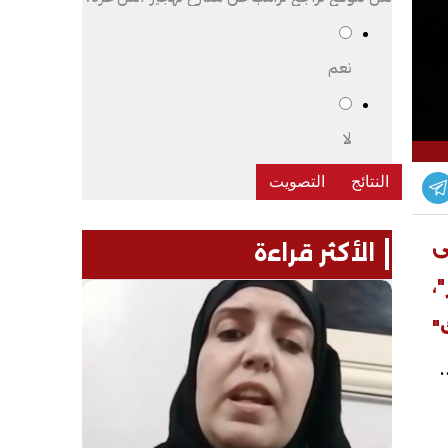
نعم
لا
ى
الأكثر قراءة
،
"
ً