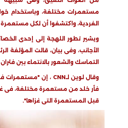
مستعمرات مختلفة، وباستخدام خوار
الفردية، واكتشفوا أن لكل مستعمرة "
ويشير تطور اللهجة إلى إحدى الخصا
فيديو
فيديو
الأجانب، وفى بيان، قالت المؤلفة ال
التماسك والشعور بالانتماء بين فئران
وقال لوين لـ
CNN
، إن "مستعمرات فئر
فأر خلد من مستعمرة مختلفة، فى غضو
الوداع الأخير.. دفن جثامين الضحايا
افتتاح أكبر صر
الأربعة بقرية السعدية في الفيوم
قبل المستعمرة التى غزاها".
مليون جنيه