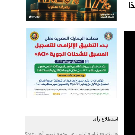
ا
استطلاع رأى
هل تتوقع تراجع ترامب عن مقترح تهجير أهل غزة؟