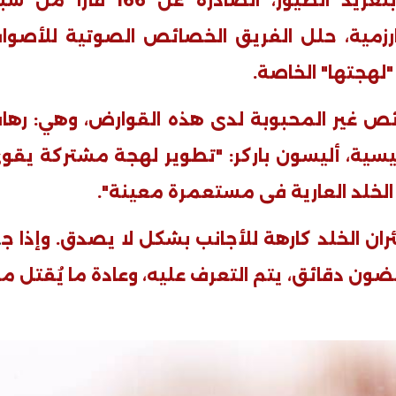
من أصوات النقيق، وهى شبيهة بتغريد الطيور، الصادرة عن 166 فأراً
زمية، حلل الفريق الخصائص الصوتية للأصوا
لهجتها" الخاصة
.
ئص غير المحبوبة لدى هذه القوارض، وهي: رها
فيديو
رئيسية، أليسون باركر: "تطوير لهجة مشتركة يقو
 الخلد العارية فى مستعمرة معينة".
ان الخلد كارهة للأجانب بشكل لا يصدق. وإذا جا
ن دقائق، يتم التعرف عليه، وعادة ما يُقتل م
ح ديني في القوصية..
ابني بطل وفخورة بيه.. أول ظهور 
تحفة معمارية بتكلفة تجاوزت 20
عماد سائق التريلا مع والدته بعد
تصدره التريند| فيديو