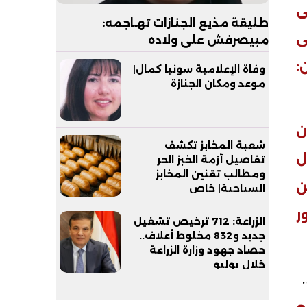
ى
طليقة مذيع الجنازات تهـاجمه:
ى
مبيصرفش على ولاده
:
وفاة الإعلامية سونيا كمال|
موعد ومكان الجنازة
ن
شعبة المخابز تكشف
ل
تفاصيل أزمة الخبز الحر
ومطالب تقنين المخابز
ن
السياحية| خاص
ر
الزراعة: 712 ترخيص تشغيل
جديد و832 مخلوط أعلاف..
حصاد جهود وزارة الزراعة
خلال يوليو
قيا 36،190