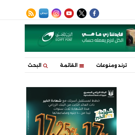
facebook
twitter
youtube
نبض
instagram
rss feed
ترند ومنوعات
القائمة
البحث