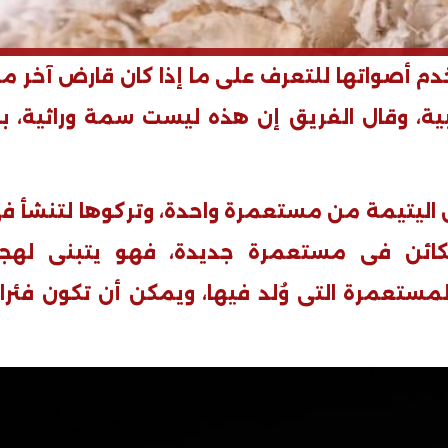
خدم أصواتها للتعرف على ما إذا كان قارض آخر م
ية، وقال الفريق إن هذه ليست سمة وراثية، ب
ان اليتيمة من مستعمرة واحدة، وتركوها لتنشأ ف
كائن فى مستعمرة جديدة، فهو يتبنى لهج
لمستعمرة التى وُلد فيها، ويمكن أن تكون فئرا