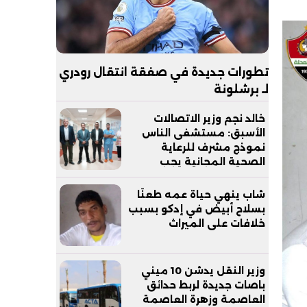
تطورات جديدة في صفقة انتقال رودري
لـ برشلونة
خالد نجم وزير الاتصالات
الأسبق: مستشفى الناس
نموذج مشرف للرعاية
الصحية المجانية يجب
مساندته
شاب ينهي حياة عمه طعنًا
بسلاح أبيض في إدكو بسبب
خلافات على الميراث
وزير النقل يدشن 10 ميني
باصات جديدة لربط حدائق
العاصمة وزهرة العاصمة