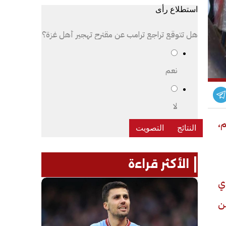
استطلاع رأى
هل تتوقع تراجع ترامب عن مقترح تهجير أهل غزة؟
نعم
لا
م،
الأكثر قراءة
ي
من