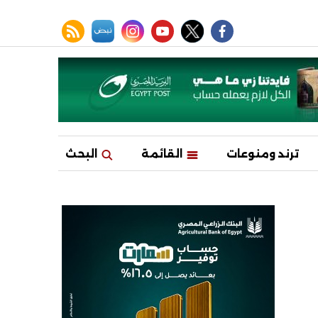
facebook
twitter
youtube
نبض
instagram
rss feed
ترند ومنوعات
القائمة
البحث