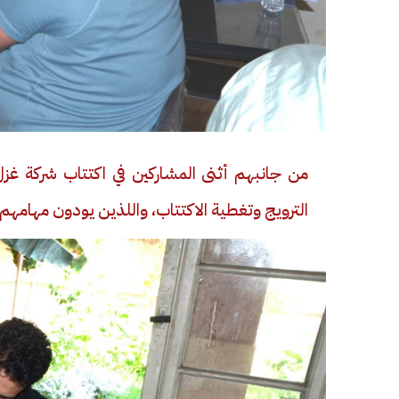
من جانبهم أثنى المشاركين في اكتتاب شركة غزل 
فيديو
فيديو
الترويج وتغطية الاكتتاب، واللذين يودون مهامهم 
الوداع الأخير.. دفن جثامين الضحايا
افتتاح أكبر صر
الأربعة بقرية السعدية في الفيوم
مليون جنيه