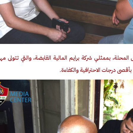
المحلة، بممثلي شركة برايم المالية القابضة، والتي تتولى مه
فيديو
بأقصى درجات الاحترافية والكفاءة.
ح ديني في القوصية..
ابني بطل وفخورة بيه.. أول ظهور 
تحفة معمارية بتكلفة تجاوزت 20
عماد سائق التريلا مع والدته بعد
تصدره التريند| فيديو