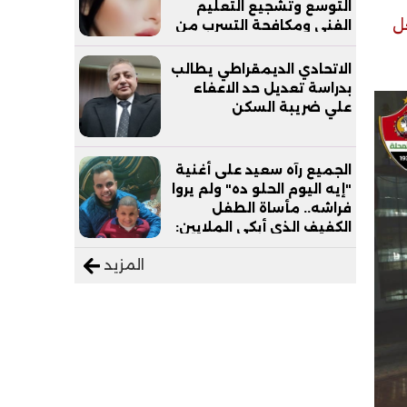
التوسع وتشجيع التعليم
ل
الفني ومكافحة التسرب من
التعليم
الاتحادي الديمقراطي يطالب
بدراسة تعديل حد الاعفاء
علي ضريبة السكن
الجميع رآه سعيد على أغنية
"إيه اليوم الحلو ده" ولم يروا
فراشه.. مأساة الطفل
الكفيف الذي أبكى الملايين:
"نفسي أعمل عمرة وبابا
المزيد
يرتاح من التروسيكل"