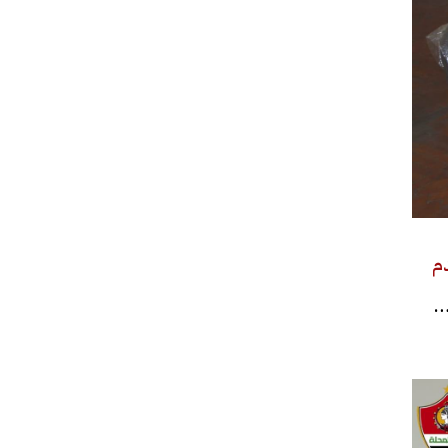
دم
ابيتال