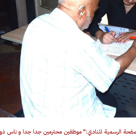
الصفحة الرسمية للنادي:" موظفين محترمين جدا جدا و ناس ذو