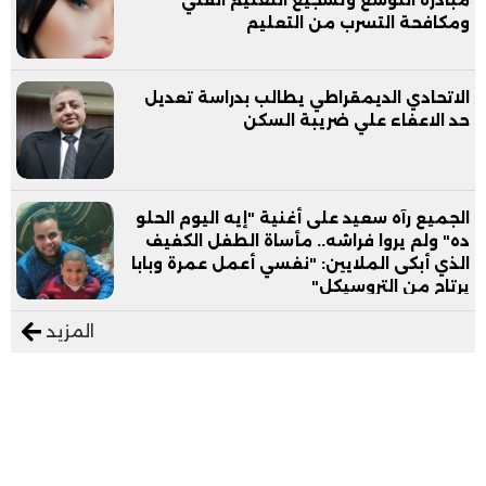
ومكافحة التسرب من التعليم
الاتحادي الديمقراطي يطالب بدراسة تعديل
حد الاعفاء علي ضريبة السكن
الجميع رآه سعيد على أغنية "إيه اليوم الحلو
ده" ولم يروا فراشه.. مأساة الطفل الكفيف
الذي أبكى الملايين: "نفسي أعمل عمرة وبابا
يرتاح من التروسيكل"
المزيد