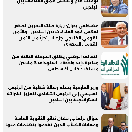
توقيت هام وتعكس عمق العلاقات بين
البلدين
مصطفى بدران: زيارة ملك البحرين لمصر
تعكس قوة العلاقات بين البلدين.. والأمن
القومي الخليجي جزء لا يتجزأ من الأمن
القومي المصري
التحالف الوطني يطلق المرحلة الثالثة من
مبادرة «إيد واحدة».. استهداف 3 ملايين
مستفيد خلال أغسطس
وزير الخارجية يسلم رسالة خطية من الرئيس
السيسي إلى الرئيس التشادي لتعزيز الشراكة
الاستراتيجية بين البلدين
سؤال برلماني بشأن نتائج الثانوية العامة
ومعاناة الطلاب الذين تقدموا بتظلمات منها.