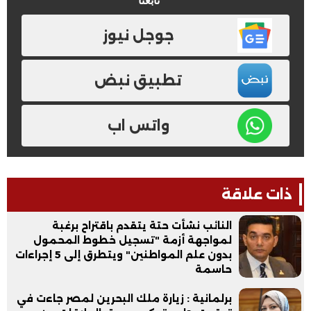
تابعنا
جوجل نيوز
تطبيق نبض
واتس اب
ذات علاقة
النائب نشأت حتة يتقدم باقتراح برغبة
لمواجهة أزمة "تسجيل خطوط المحمول
بدون علم المواطنين" ويتطرق إلى 5 إجراءات
حاسمة
برلمانية : زيارة ملك البحرين لمصر جاءت في