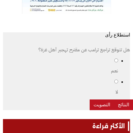
استطلاع رأى
هل تتوقع تراجع ترامب عن مقترح تهجير أهل غزة؟
نعم
لا
الأكثر قراءة