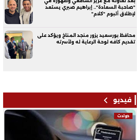
بعد تعاونه مع عزيز الشافعي وظهوره في
"صاحبة السعادة".. إبراهيم صبري يستعد
لإطلاق ألبوم "كلام"
محافظ بورسعيد يزور منجد المناخ ويؤكد على
تقديم كافه لوحة الرعاية له ولأسرته
فيديو
حوادث