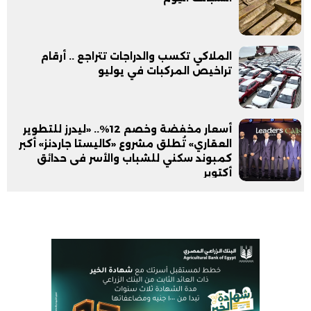
الملاكي تكسب والدراجات تتراجع .. أرقام
تراخيص المركبات في يوليو
أسعار مخفضة وخصم 12%.. «ليدرز للتطوير
العقاري» تُطلق مشروع «كاليستا جاردنز» أكبر
كمبوند سكني للشباب والأسر فى حدائق
أكتوبر