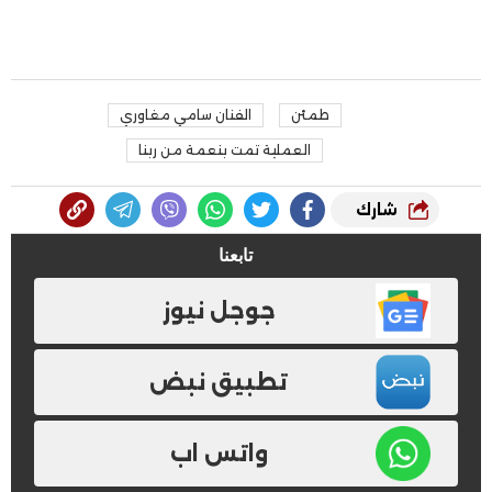
طمئن
الفنان سامي مغاوري
العملية تمت بنعمة من ربنا
شارك
تابعنا
جوجل نيوز
تطبيق نبض
واتس اب