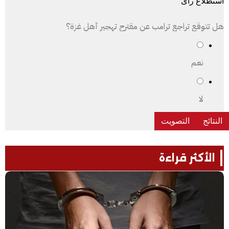
استطلاع رأى
هل تتوقع تراجع ترامب عن مقترح تهجير أهل غزة؟
نعم
لا
الأكثر قراءة