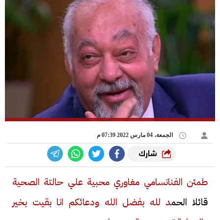
الجمعة، 04 مارس 2022 07:39 م
شارك
طمئن الفنانسامي مغاوري محبية علي حالتة الصحية
قائلا الحم
د لله بفضل الله ودعائكم انا بقيت بخير