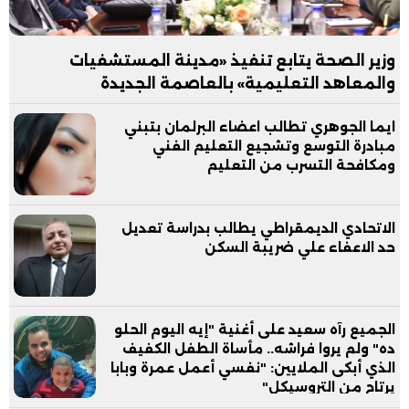
وزير الصحة يتابع تنفيذ «مدينة المستشفيات
والمعاهد التعليمية» بالعاصمة الجديدة
ايما الجوهري تطالب اعضاء البرلمان بتبني
مبادرة التوسع وتشجيع التعليم الفني
ومكافحة التسرب من التعليم
الاتحادي الديمقراطي يطالب بدراسة تعديل
حد الاعفاء علي ضريبة السكن
الجميع رآه سعيد على أغنية "إيه اليوم الحلو
ده" ولم يروا فراشه.. مأساة الطفل الكفيف
الذي أبكى الملايين: "نفسي أعمل عمرة وبابا
يرتاح من التروسيكل"