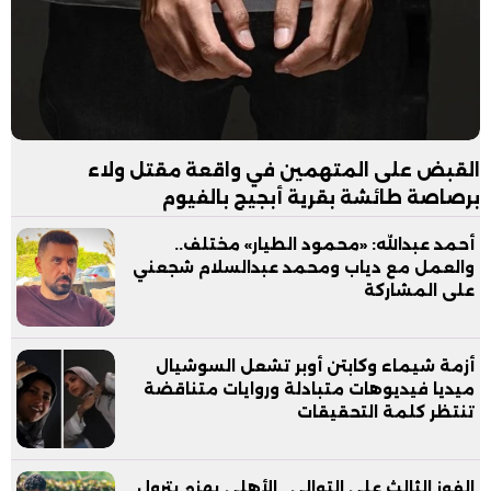
القبض على المتهمين في واقعة مقتل ولاء
برصاصة طائشة بقرية أبجيج بالفيوم
أحمد عبدالله: «محمود الطيار» مختلف..
والعمل مع دياب ومحمد عبدالسلام شجعني
على المشاركة
أزمة شيماء وكابتن أوبر تشعل السوشيال
ميديا فيديوهات متبادلة وروايات متناقضة
تنتظر كلمة التحقيقات
الفوز الثالث علي التوالي.. الأهلي يهزم بترول