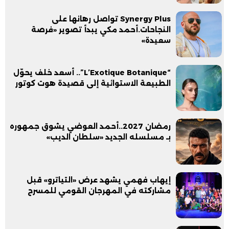
Synergy Plus تواصل رهانها على
النجاحات.أحمد مكي يبدأ تصوير «فرصة
سعيدة»
“L’Exotique Botanique”.. أسعد خلف يحوّل
الطبيعة الاستوائية إلى قصيدة هوت كوتور
رمضان 2027..أحمد العوضي يشوق جمهوره
بـ مسلسله الجديد «سلطان الديب»
إيهاب فهمي يشهد عرض «التياترو» قبل
مشاركته في المهرجان القومي للمسرح