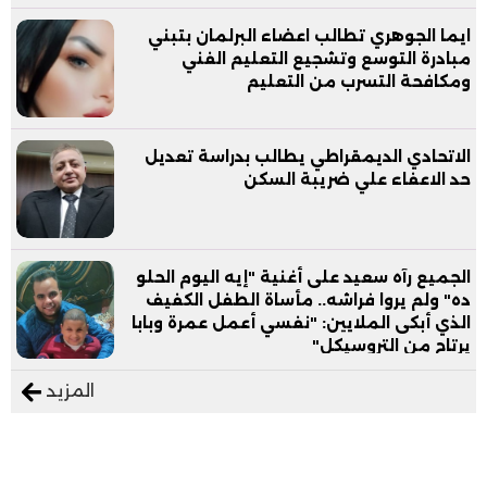
ايما الجوهري تطالب اعضاء البرلمان بتبني
مبادرة التوسع وتشجيع التعليم الفني
ومكافحة التسرب من التعليم
الاتحادي الديمقراطي يطالب بدراسة تعديل
حد الاعفاء علي ضريبة السكن
الجميع رآه سعيد على أغنية "إيه اليوم الحلو
ده" ولم يروا فراشه.. مأساة الطفل الكفيف
الذي أبكى الملايين: "نفسي أعمل عمرة وبابا
يرتاح من التروسيكل"
المزيد