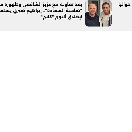
حواليا
بعد تعاونه مع عزيز الشافعي وظهوره ف
"صاحبة السعادة".. إبراهيم صبري يستع
لإطلاق ألبوم "كلام"