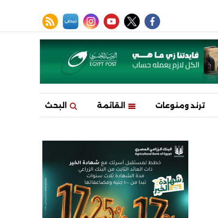
facebook
twitter
youtube
نبض
instagram
rss feed
ترند ومنوعات
القائمة
البحث