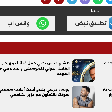
تابعنا
تطبيق نبض
واتس اب
جواء
هشام عباس يحيي حفل غنائيا بمهرجان
القلعة الدولي للموسيقى والغناء في ه
الموعد
ب تتر
يونس مرسي يطرح أحدث أغانيه سمعني
ر
صوتك بالتعاون مع عزيز الشافعي