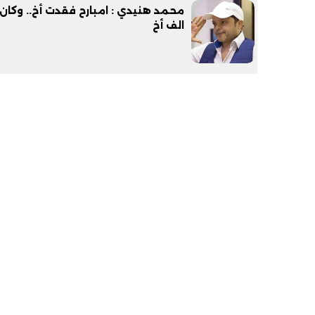
محمد هنيدي : امبارح فقدت أخ.. وكان 
الف أخ