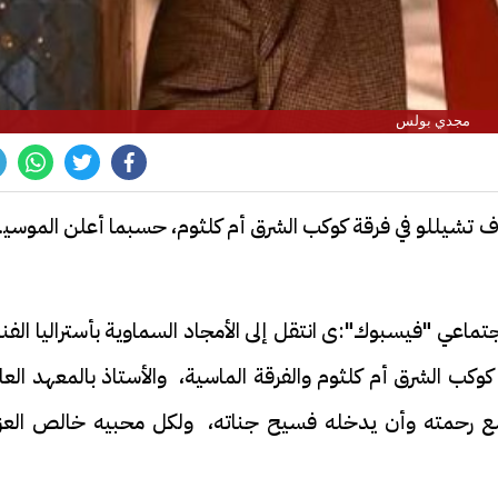
مجدي بولس
 تشيللو في فرقة كوكب الشرق أم كلثوم، حسبما أعلن الموسيقا
ماعي "فيسبوك":ى انتقل إلى الأمجاد السماوية بأستراليا الفن
وكب الشرق أم كلثوم والفرقة الماسية، والأستاذ بالمعهد العا
اسع رحمته وأن يدخله فسيح جناته، ولكل محبيه خالص العزا