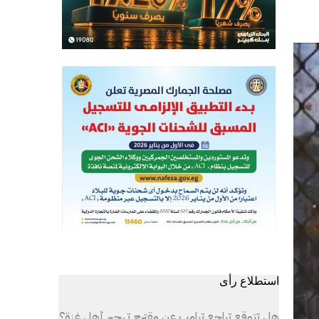
استطلاع رأى
هل تتوقع تراجع ترامب عن مقترح تهجير أهل غزة؟