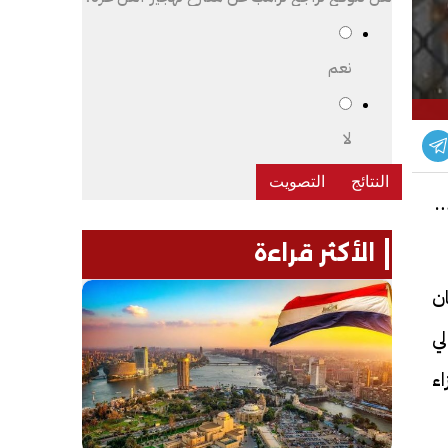
نعم
لا
ر
الأكثر قراءة
ان
لي
ء