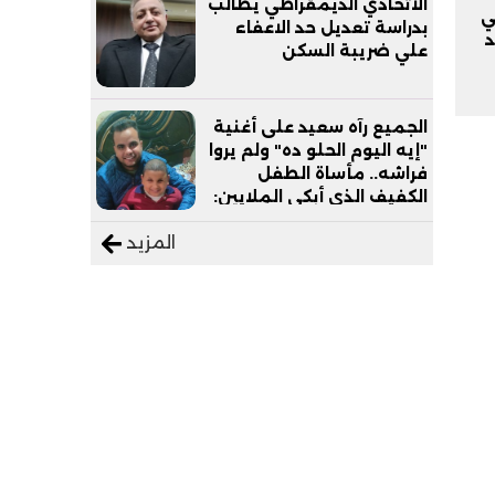
الاتحادي الديمقراطي يطالب
ي
بدراسة تعديل حد الاعفاء
د
علي ضريبة السكن
الجميع رآه سعيد على أغنية
"إيه اليوم الحلو ده" ولم يروا
فراشه.. مأساة الطفل
الكفيف الذي أبكى الملايين:
"نفسي أعمل عمرة وبابا
المزيد
يرتاح من التروسيكل"