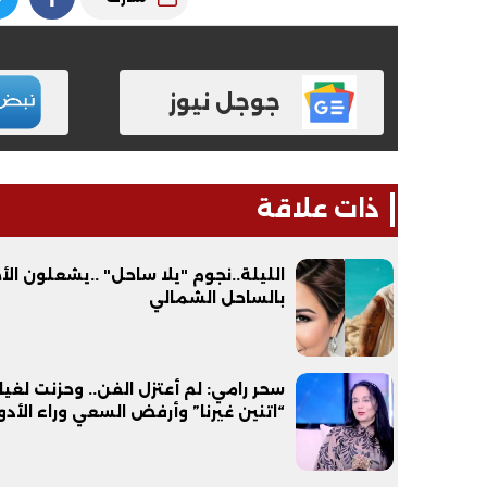
جوجل نيوز
ذات علاقة
الليلة..نجوم "يلا ساحل" ..يشعلون الأ
بالساحل الشمالي
سحر رامي: لم أعتزل الفن.. وحزنت لغيا
“اتنين غيرنا” وأرفض السعي وراء الأدوا