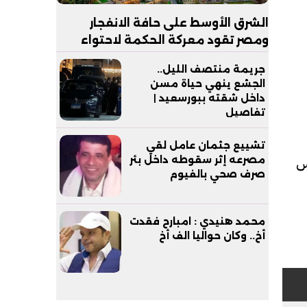
الشرق الأوسط على حافة الانفجار
ومصر تقود معركة الحكمة لاحتواء
العاصفة
جريمة منتصف الليل..
الجشع ينهي حياة مسن
داخل شقته ببورسعيد |
تفاصيل
تشييع جثمان عامل لقي
يس
مصرعه إثر سقوطه داخل بئر
صرف صحي بالفيوم
محمد هنيدي : امبارح فقدت
أخ.. وكان حواليا الف أخ