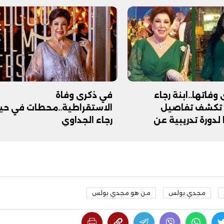
فيديو
وفاتها..ابنة رجاء
في ذكرى وفاة
 تكشف تفاصيل
الاستقراطية..محطات في حيا
لدورة تدريبية عن
رجاء الجداوي
 صدقة جارية على روح
(خاص)
ح ديني في القوصية..
ابني بطل وفخورة بيه.. أول ظهور 
تحفة معمارية بتكلفة تجاوزت 20
عماد سائق التريلا مع والدته بعد
تصدره التريند| فيديو
مجدي بولس
من هو مجدي بولس