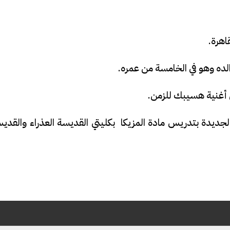
الده وهو في الخامسة من عمره.
 أغنية هسيبك للزمن.
1 ليبدأ رحلته الفنية الجديدة بتدريس مادة المزيكا بكليتي القديسة العذراء والقد