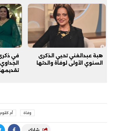
فيديو
فيديو
هبة عبدالغني تحيي الذكرى
في ذكرى 
السنوي الأولى لوفاة والدتها
الجداوي
تقديمها 
الإتيكيت
والدتها 
الوداع الأخير.. دفن جثامين الضحايا
افتتاح أكبر صر
الأربعة بقرية السعدية في الفيوم
مليون جنيه
وفاة
أم كلثوم
شارك