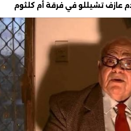
م عازف تشيللو في فرقة أم كلثوم