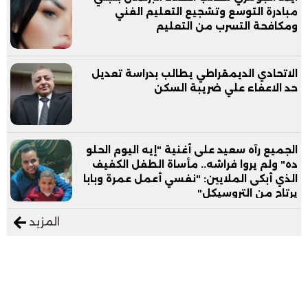
مبادرة التوسع وتشجيع التعليم الفني
ومكافحة التسرب من التعليم
الاتحادي الديمقراطي يطالب بدراسة تعديل
حد الاعفاء علي ضريبة السكن
الجميع رآه سعيد على أغنية "إيه اليوم الحلو
ده" ولم يروا فراشه.. مأساة الطفل الكفيف
الذي أبكى الملايين: "نفسي أعمل عمرة وبابا
يرتاح من التروسيكل"
المزيد