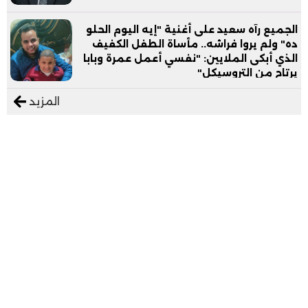
الجميع رآه سعيد على أغنية "إيه اليوم الحلو
ده" ولم يروا فراشه.. مأساة الطفل الكفيف
الذي أبكى الملايين: "نفسي أعمل عمرة وبابا
يرتاح من التروسيكل"
المزيد