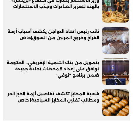
وزير الاستثمار يشارك في اجتماع «بريكس»
بالهند لتعزيز الصادرات وجذب الاستثمارات
نائب رئيس اتحاد الدواجن يكشف أسباب أزمة
الفراخ وخروج المربين من السوق|خاص
بتمويل من بنك التنمية الإفريقي.. الحكومة
توافق على إعداد 5 محطات تحلية جديدة
ضمن برنامج "نوفي"
شعبة المخابز تكشف تفاصيل أزمة الخبز الحر
ومطالب تقنين المخابز السياحية| خاص